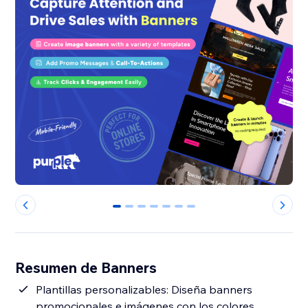
0
1
2
3
4
5
6
Resumen de Banners
Plantillas personalizables: Diseña banners
promocionales e imágenes con los colores,