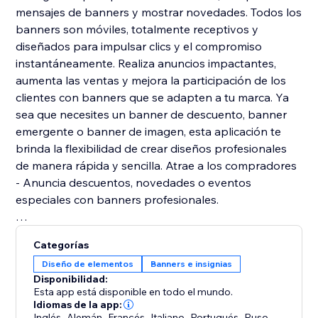
mensajes de banners y mostrar novedades. Todos los
banners son móviles, totalmente receptivos y
diseñados para impulsar clics y el compromiso
instantáneamente. Realiza anuncios impactantes,
aumenta las ventas y mejora la participación de los
clientes con banners que se adapten a tu marca. Ya
sea que necesites un banner de descuento, banner
emergente o banner de imagen, esta aplicación te
brinda la flexibilidad de crear diseños profesionales
de manera rápida y sencilla. Atrae a los compradores
- Anuncia descuentos, novedades o eventos
especiales con banners profesionales.
Comienza a diseñar banners impactantes y con
Categorías
capacidad de clics hoy y lleva el marketing de tu
Diseño de elementos
Banners e insignias
tienda al siguiente nivel.
Disponibilidad:
Esta app está disponible en todo el mundo.
Idiomas de la app:
Inglés
,
Alemán
,
Francés
,
Italiano
,
Portugués
,
Ruso