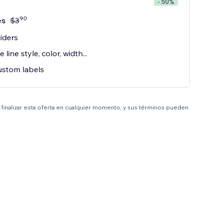
- 50%
90
es
$
3
iders
line style, color, width...
ustom labels
 a finalizar esta oferta en cualquier momento, y sus términos pueden