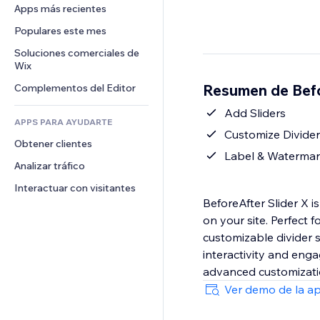
Conversión
Almacenamiento de mercancía
Apps más recientes
PDF
Efectos de imágenes
Chat
Triangulación de envíos
Compartir archivos
Populares este mes
Botones y menús
Comentarios
Precios y suscripciones
Noticias
Banners e insignias
Soluciones comerciales de 
Teléfono
Crowdfunding
Wix
Servicios de contenido
Calculadoras
Comunidad
Alimentos y bebidas
Resumen de Befo
Complementos del Editor
Efectos de texto
Buscar
Reseñas y testimonios
Clima
Add Sliders
CRM
APPS PARA AYUDARTE
Gráficos y tablas
Customize Divider
Obtener clientes
Label & Waterma
Analizar tráfico
Interactuar con visitantes
BeforeAfter Slider X 
on your site. Perfect 
customizable divider 
interactivity and enga
advanced customizati
Ver demo de la a