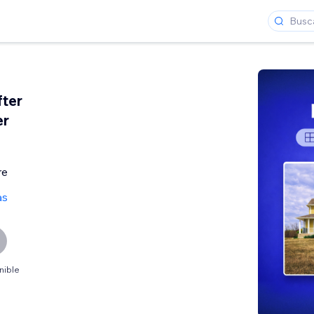
fter
er
re
as
nible