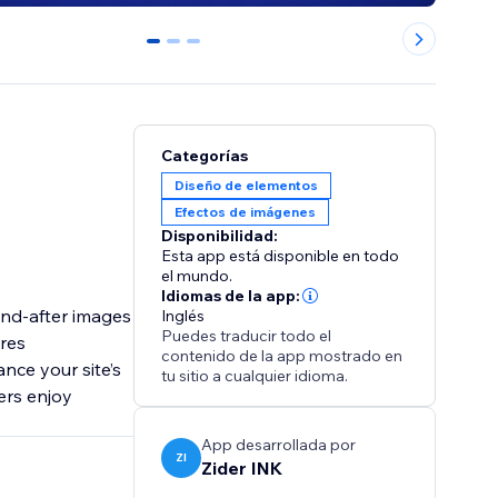
0
1
2
Categorías
Diseño de elementos
Efectos de imágenes
Disponibilidad:
Esta app está disponible en todo
el mundo.
Idiomas de la app:
and-after images
Inglés
Puedes traducir todo el
ures
contenido de la app mostrado en
nce your site’s
tu sitio a cualquier idioma.
ers enjoy
App desarrollada por
ZI
Zider INK