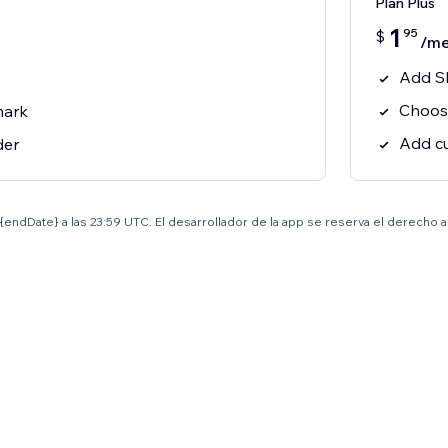
Plan Plus
1
95
$
/m
Add Sl
Choose 
mark
Add c
der
el {endDate} a las 23:59 UTC. El desarrollador de la app se reserva el derecho