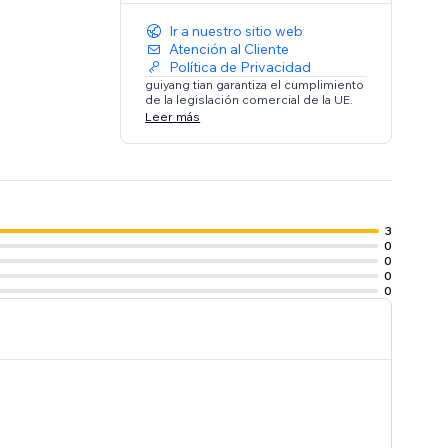
Ir a nuestro sitio web
Atención al Cliente
Política de Privacidad
guiyang tian garantiza el cumplimiento
de la legislación comercial de la UE.
Leer más
3
0
0
0
0