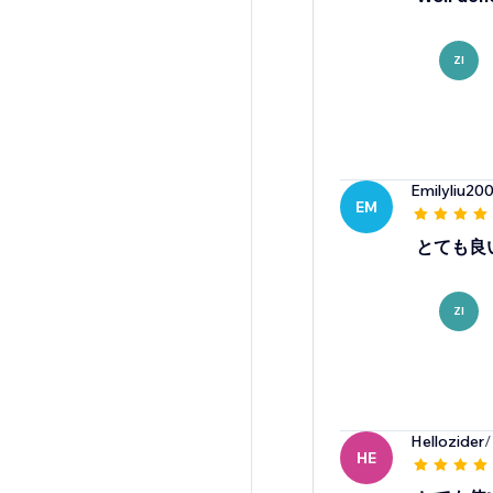
ZI
Emilyliu20
EM
とても良
ZI
Hellozider
/
HE