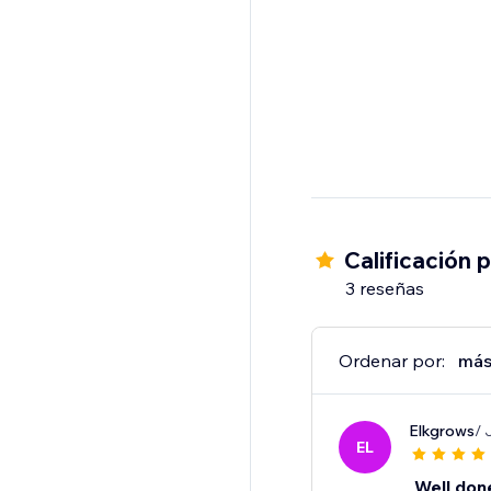
Calificación 
3 reseñas
Ordenar por:
más
Elkgrows
/ 
EL
Well don