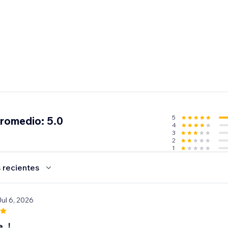
5
promedio: 5.0
4
3
2
1
 recientes
Jul 6, 2026
e ！