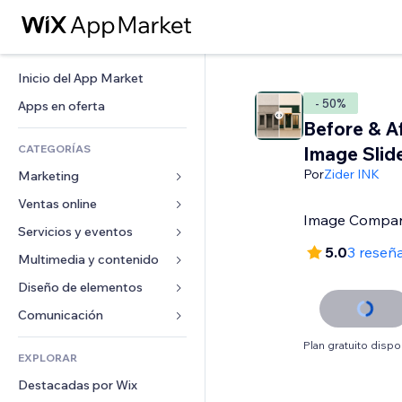
Inicio del App Market
- 50%
Apps en oferta
Before & A
CATEGORÍAS
Image Slid
Por
Zider INK
Marketing
Ventas online
Anuncios
Image Compa
Móvil
Servicios y eventos
Apps para tiendas
5.0
3 reseñ
Analíticas
Envíos y entregas
Multimedia y contenido
Hoteles
Redes sociales
Botones de venta
Eventos
Diseño de elementos
Galerías
SEO
Cursos online
Restaurantes
Música
Mapas y navegación
Comunicación 
Interacción
Impresión bajo demanda
Inmobiliarias
Pódcast
Privacidad y seguridad
Formularios
Plan gratuito dispo
Anuncios del sitio
Contabilidad
EXPLORAR
Reservas
Fotografía
Reloj
Blog
Email
Cupones y fidelización
Destacadas por Wix
Video
Plantillas para páginas
Encuestas