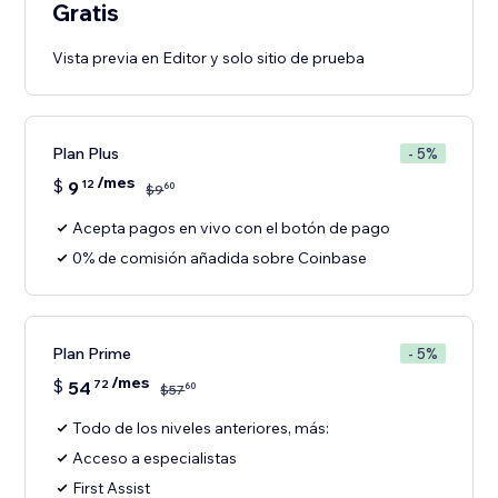
Gratis
Vista previa en Editor y solo sitio de prueba
Plan Plus
- 5%
/mes
$
9
12
60
$
9
Acepta pagos en vivo con el botón de pago
0% de comisión añadida sobre Coinbase
Plan Prime
- 5%
/mes
$
54
72
60
$
57
Todo de los niveles anteriores, más:
Acceso a especialistas
First Assist