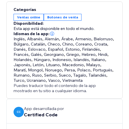
Categorías
Ventas online
Botones de venta
Disponibilidad:
Esta app está disponible en todo el mundo.
Idiomas de la app:
Inglés
,
Albanés
,
Alemán
,
Árabe
,
Armenio
,
Bielorruso
,
Búlgaro
,
Catalán
,
Checo
,
Chino
,
Coreano
,
Croata
,
Danés
,
Eslovaco
,
Español
,
Estonio
,
Finlandés
,
Francés
,
Galés
,
Georgiano
,
Griego
,
Hebreo
,
Hindi
,
Holandés
,
Húngaro
,
Indonesio
,
Islandés
,
Italiano
,
Japonés
,
Letón
,
Lituano
,
Macedonio
,
Malayo
,
Maratí
,
Mongol
,
Noruego
,
Persa
,
Polaco
,
Portugués
,
Rumano
,
Ruso
,
Serbio
,
Sueco
,
Tagalo
,
Tailandés
,
Turco
,
Ucraniano
,
Vasco
,
Vietnamita
Puedes traducir todo el contenido de la app
mostrado en tu sitio a cualquier idioma.
App desarrollada por
CC
Certified Code