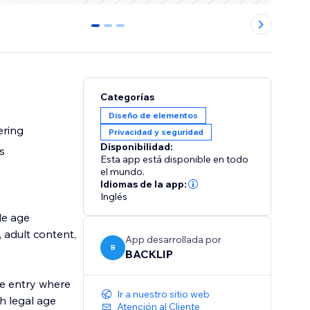
0
1
2
Categorías
Diseño de elementos
ering
Privacidad y seguridad
Disponibilidad:
s
Esta app está disponible en todo
el mundo.
Idiomas de la app:
Inglés
le age
 adult content,
App desarrollada por
B
BACKLIP
te entry where
Ir a nuestro sitio web
th legal age
Atención al Cliente