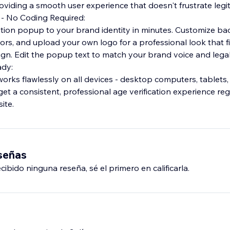
viding a smooth user experience that doesn't frustrate legiti
 - No Coding Required:
ation popup to your brand identity in minutes. Customize ba
lors, and upload your own logo for a professional look that f
ign. Edit the popup text to match your brand voice and lega
ady:
rks flawlessly on all devices - desktop computers, tablets
get a consistent, professional age verification experience re
ite.
eseñas
ibido ninguna reseña, sé el primero en calificarla.