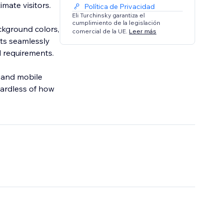
mate visitors.
Política de Privacidad
Eli Turchinsky garantiza el
cumplimiento de la legislación
ckground colors,
comercial de la UE.
Leer más
its seamlessly
l requirements.
, and mobile
gardless of how