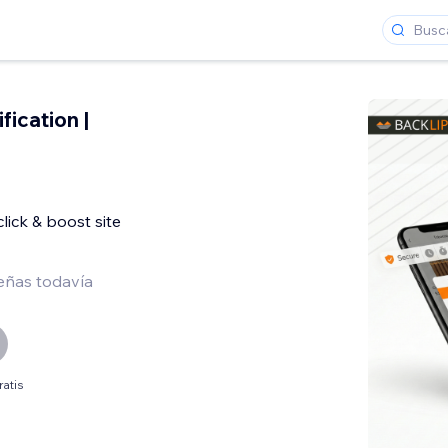
fication |
click & boost site
eñas todavía
ratis