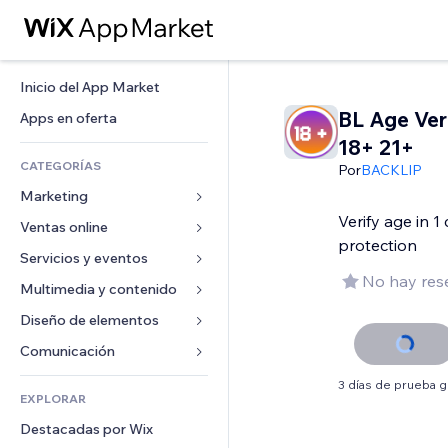
Inicio del App Market
BL Age Veri
Apps en oferta
18+ 21+
CATEGORÍAS
Por
BACKLIP
Marketing
Verify age in 1 
Ventas online
Anuncios
protection
Móvil
Servicios y eventos
Apps para tiendas
No hay res
Analíticas
Envíos y entregas
Multimedia y contenido
Hoteles
Redes sociales
Botones de venta
Eventos
Diseño de elementos
Galerías
SEO
Cursos online
Restaurantes
Música
Mapas y navegación
Comunicación 
Interacción
Impresión bajo demanda
Inmobiliarias
Pódcast
Privacidad y seguridad
Formularios
3 días de prueba g
Anuncios del sitio
Contabilidad
EXPLORAR
Reservas
Fotografía
Reloj
Blog
Email
Cupones y fidelización
Destacadas por Wix
Video
Plantillas para páginas
Encuestas