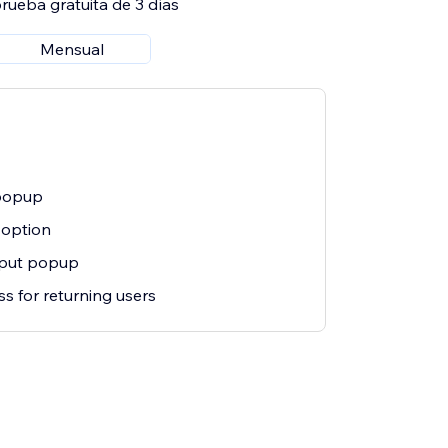
rueba gratuita de 3 días
Mensual
popup
option
input popup
s for returning users