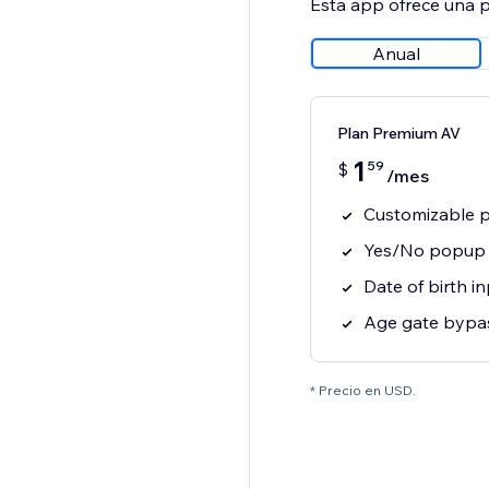
Esta app ofrece una p
Anual
Plan Premium AV
1
59
$
/mes
Customizable 
Yes/No popup 
Date of birth 
Age gate bypas
* Precio en USD.