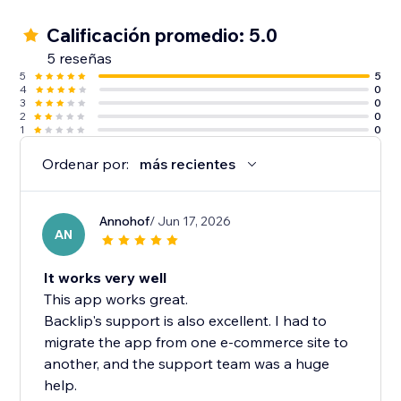
Calificación promedio: 5.0
5 reseñas
5
5
4
0
3
0
2
0
1
0
Ordenar por:
más recientes
Annohof
/ Jun 17, 2026
AN
It works very well
This app works great.
Backlip's support is also excellent. I had to
migrate the app from one e-commerce site to
another, and the support team was a huge
help.