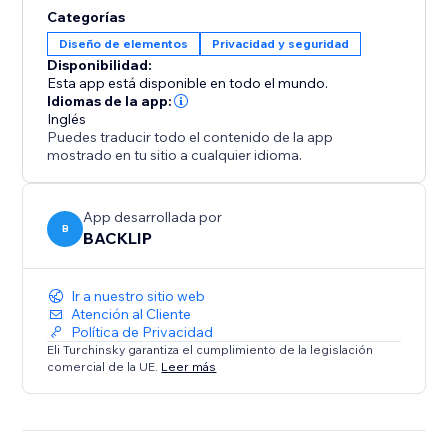
proporcionando control completo sobre cómo
Categorías
accede tu contenido y se comparte. Protege tu sitio
Diseño de elementos
Privacidad y seguridad
web sin esfuerzo y asegura que tu contenido esté
Disponibilidad:
protegido del uso no autorizado.
Esta app está disponible en todo el mundo.
Idiomas de la app:
Inglés
Puedes traducir todo el contenido de la app
mostrado en tu sitio a cualquier idioma.
App desarrollada por
B
BACKLIP
Ir a nuestro sitio web
Atención al Cliente
Política de Privacidad
Eli Turchinsky garantiza el cumplimiento de la legislación
comercial de la UE.
Leer más