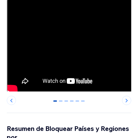
0
1
2
3
4
5
Resumen de Bloquear Países y Regiones
por