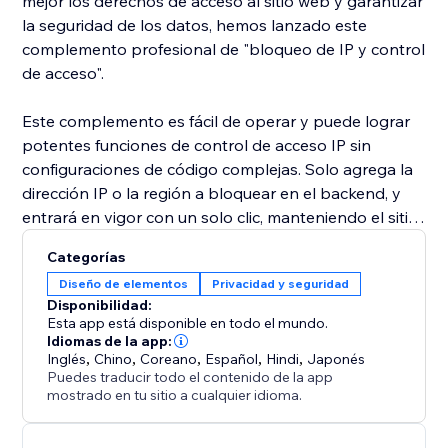
mejor los derechos de acceso al sitio web y garantizar
la seguridad de los datos, hemos lanzado este
complemento profesional de "bloqueo de IP y control
de acceso".
Este complemento es fácil de operar y puede lograr
potentes funciones de control de acceso IP sin
configuraciones de código complejas. Solo agrega la
dirección IP o la región a bloquear en el backend, y
entrará en vigor con un solo clic, manteniendo el sitio
web alejado de solicitudes maliciosas y enfocándose
Categorías
en atender a usuarios reales.
Diseño de elementos
Privacidad y seguridad
Disponibilidad:
Esta app está disponible en todo el mundo.
Idiomas de la app:
Inglés
,
Chino
,
Coreano
,
Español
,
Hindi
,
Japonés
Puedes traducir todo el contenido de la app
mostrado en tu sitio a cualquier idioma.