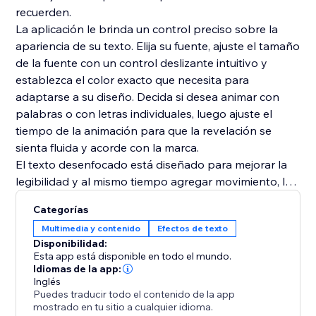
recuerden.
La aplicación le brinda un control preciso sobre la
apariencia de su texto. Elija su fuente, ajuste el tamaño
de la fuente con un control deslizante intuitivo y
establezca el color exacto que necesita para
adaptarse a su diseño. Decida si desea animar con
palabras o con letras individuales, luego ajuste el
tiempo de la animación para que la revelación se
sienta fluida y acorde con la marca.
El texto desenfocado está diseñado para mejorar la
legibilidad y al mismo tiempo agregar movimiento, lo
que lo convierte en una excelente opción cuando
Categorías
desea que su tipografía se destaque sin abrumar el
Multimedia y contenido
Efectos de texto
resto de la página. Úselo para resaltar lanzamientos,
Disponibilidad:
introducir eslóganes o simplemente darle a su sitio
Esta app está disponible en todo el mundo.
web una primera impresión más pulida e
Idiomas de la app:
Inglés
Puedes traducir todo el contenido de la app
mostrado en tu sitio a cualquier idioma.