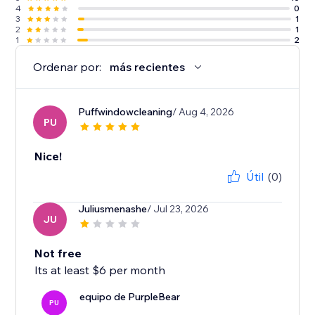
4
0
3
1
2
1
1
2
Ordenar por:
más recientes
Puffwindowcleaning
/ Aug 4, 2026
PU
Nice!
Útil
(0)
Juliusmenashe
/ Jul 23, 2026
JU
Not free
Its at least $6 per month
equipo de PurpleBear
PU