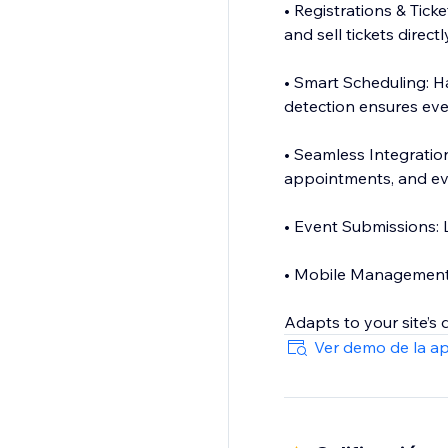
• Registrations & Tick
and sell tickets dire
• Smart Scheduling: H
detection ensures eve
• Seamless Integration
appointments, and eve
• Event Submissions: 
• Mobile Management:
Adapts to your site’s
style.
Ver demo de la a