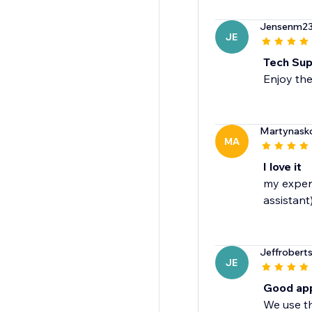
Jensenm2
JE
Tech Sup
Enjoy the
Martynask
MA
I love it
my experi
assistant
Jeffrobert
JE
Good app
We use th