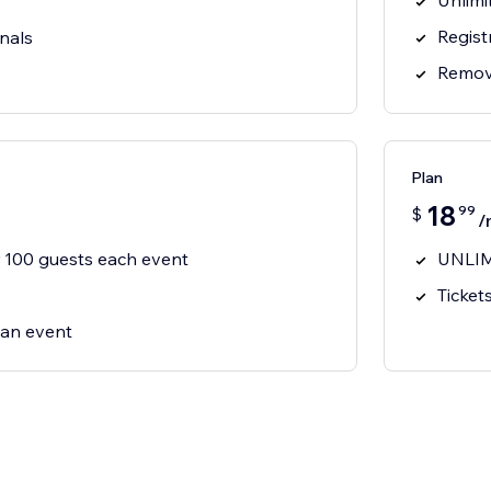
Unlimi
Regist
nals
Remov
Plan
18
99
$
/
r 100 guests each event
UNLIM
Ticket
 an event