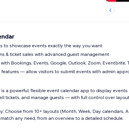
endar
uts to showcase events exactly the way you want
tions & ticket sales with advanced guest management
with Bookings, Events, Google, Outlook, Zoom, Eventbrite, 
eatures — allow visitors to submit events with admin appr
 a powerful, flexible event calendar app to display events b
 sell tickets, and manage guests — with full control over layou
lay: Choose from 10+ layouts (Month, Week, Day calendars, Ag
o match any need, from an overview to a detailed schedule.