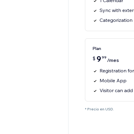
1 Calendar
Sync with exter
Categorization
Plan
9
99
$
/mes
Registration fo
Mobile App
Visitor can add
* Precio en USD.