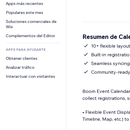
Conversión
Almacenamiento de mercancía
Apps más recientes
PDF
Efectos de imágenes
Chat
Triangulación de envíos
Compartir archivos
Populares este mes
Botones y menús
Comentarios
Precios y suscripciones
Noticias
Banners e insignias
Soluciones comerciales de 
Teléfono
Crowdfunding
Wix
Servicios de contenido
Calculadoras
Comunidad
Alimentos y bebidas
Resumen de Cal
Complementos del Editor
Efectos de texto
Buscar
Reseñas y testimonios
Clima
10+ flexible layo
CRM
APPS PARA AYUDARTE
Gráficos y tablas
Built-in registra
Obtener clientes
Seamless syncing 
Analizar tráfico
Community-ready f
Interactuar con visitantes
Boom Event Calendar is
collect registrations,
• Flexible Event Disp
Timeline, Map, etc.) t