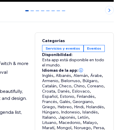
0
1
2
3
4
5
6
7
Categorías
Servicios y eventos
Eventos
Disponibilidad:
Esta app está disponible en todo
Twitch & more
el mundo.
Idiomas de la app:
oval
Inglés
,
Albanés
,
Alemán
,
Árabe
,
Armenio
,
Bielorruso
,
Búlgaro
,
Catalán
,
Checo
,
Chino
,
Coreano
,
eautifully,
Croata
,
Danés
,
Eslovaco
,
Español
,
Estonio
,
Finlandés
,
t and design.
Francés
,
Galés
,
Georgiano
,
Griego
,
Hebreo
,
Hindi
,
Holandés
,
enda list,
Húngaro
,
Indonesio
,
Islandés
,
Italiano
,
Japonés
,
Letón
,
Lituano
,
Macedonio
,
Malayo
,
Maratí
,
Mongol
,
Noruego
,
Persa
,