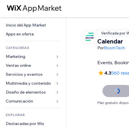
Inicio del App Market
Verificada por 
Apps en oferta
Calendar
Por
BoomTech
CATEGORÍAS
Marketing
Events, Booking
Ventas online
Anuncios
4.3
560 res
Móvil
Servicios y eventos
Apps para tiendas
Analíticas
Envíos y entregas
Multimedia y contenido
Hoteles
Redes sociales
Botones de venta
Eventos
Diseño de elementos
Galerías
SEO
Cursos online
Restaurantes
Música
Mapas y navegación
Comunicación 
Plan gratuito dispo
Interacción
Impresión bajo demanda
Inmobiliarias
Pódcast
Privacidad y seguridad
Formularios
Anuncios del sitio
Contabilidad
EXPLORAR
Reservas
Fotografía
Reloj
Blog
Email
Cupones y fidelización
Destacadas por Wix
Video
Plantillas para páginas
Encuestas