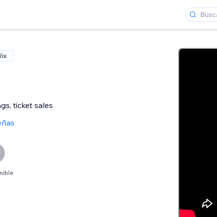
Wix
s, ticket sales
eñas
nible