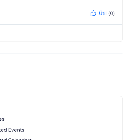
Útil
(0)
es
ted Events