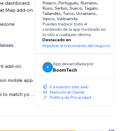
 one dashboard,
Polaco
,
Portugués
,
Rumano
,
Ruso
,
Serbio
,
Sueco
,
Tagalo
,
Seat Map add-on.
Tailandés
,
Turco
,
Ucraniano
,
Vasco
,
Vietnamita
imezone
Puedes traducir todo el
contenido de la app mostrado en
tu sitio a cualquier idioma.
Destacado en
lasses,
Impulsar el crecimiento del negocio
App desarrollada por
nt add-on.
B
BoomTech
ion mobile app.
Ir a nuestro sitio web
Atención al Cliente
ze to match your
Política de Privacidad
405