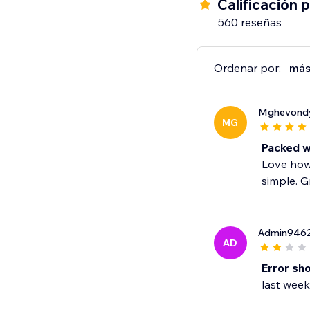
Calificación 
560 reseñas
Ordenar por:
más
Mghevond
MG
Packed wi
Love how 
simple. G
Admin946
AD
Error sh
last wee