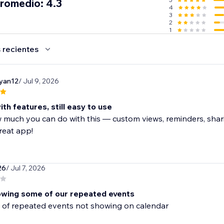
promedio: 4.3
4
3
2
1
 recientes
yan12
/ Jul 9, 2026
th features, still easy to use
much you can do with this — custom views, reminders, sharing
reat app!
26
/ Jul 7, 2026
owing some of our repeated events
k of repeated events not showing on calendar