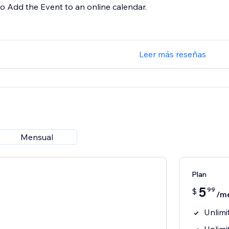
o Add the Event to an online calendar.
Leer más reseñas
Mensual
Plan
5
99
$
/m
Unlimi