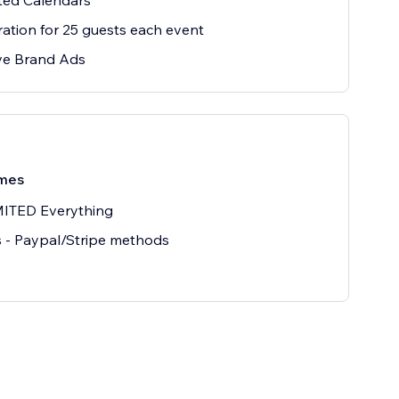
ted Calendars
ration for 25 guests each event
e Brand Ads
mes
ITED Everything
s - Paypal/Stripe methods