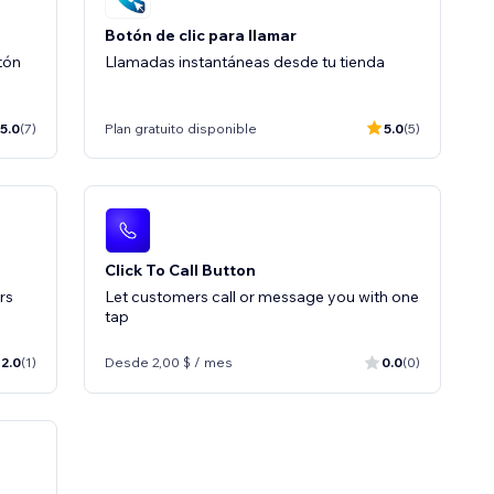
Botón de clic para llamar
tón
Llamadas instantáneas desde tu tienda
5.0
(7)
Plan gratuito disponible
5.0
(5)
Click To Call Button
rs
Let customers call or message you with one
tap
2.0
(1)
Desde 2,00 $ / mes
0.0
(0)