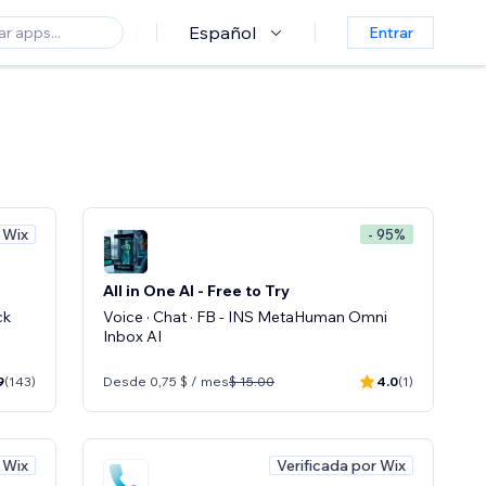
Español
Entrar
 Wix
- 95%
All in One AI - Free to Try
ck
Voice · Chat · FB - INS MetaHuman Omni
Inbox AI
9
(143)
Desde 0,75 $ / mes
$ 15.00
4.0
(1)
 Wix
Verificada por Wix