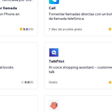
ar llamada
Call
con Phone en
Fomentar llamadas directas con un bo
de llamada telefónica.
5.0
(10)
7 días de prueba gratis
TalkPilot
hat books
AI voice shopping assistant -- custome
talk
0.0
(0)
Gratis