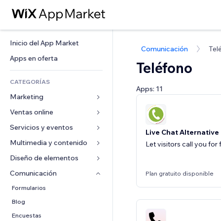
Inicio del App Market
Comunicación
Tel
Apps en oferta
Teléfono
CATEGORÍAS
Apps: 11
Marketing
Ventas online
Anuncios
Móvil
Servicios y eventos
Apps para tiendas
Live Chat Alternative
Analíticas
Envíos y entregas
Multimedia y contenido
Hoteles
Let visitors call you for
Redes sociales
Botones de venta
Eventos
Diseño de elementos
Galerías
SEO
Cursos online
Restaurantes
Música
Mapas y navegación
Comunicación 
Plan gratuito disponible
Interacción
Impresión bajo demanda
Inmobiliarias
Pódcast
Privacidad y seguridad
Formularios
Anuncios del sitio
Contabilidad
Reservas
Fotografía
Reloj
Blog
Email
Cupones y fidelización
Video
Plantillas para páginas
Encuestas