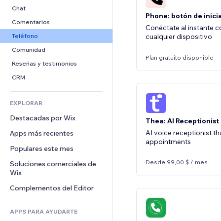
Conversión
Almacenamiento de mercancía
PDF
Efectos de imágenes
Chat
Phone: botón de inici
Triangulación de envíos
Compartir archivos
Botones y menús
Comentarios
Conéctate al instante 
Precios y suscripciones
Noticias
Banners e insignias
Teléfono
cualquier dispositivo
Crowdfunding
Servicios de contenido
Calculadoras
Comunidad
Plan gratuito disponible
Alimentos y bebidas
Efectos de texto
Buscar
Reseñas y testimonios
Clima
CRM
Gráficos y tablas
EXPLORAR
Destacadas por Wix
Thea: AI Receptionist
AI voice receptionist t
Apps más recientes
appointments
Populares este mes
Desde 99,00 $ / mes
Soluciones comerciales de 
Wix
Complementos del Editor
APPS PARA AYUDARTE