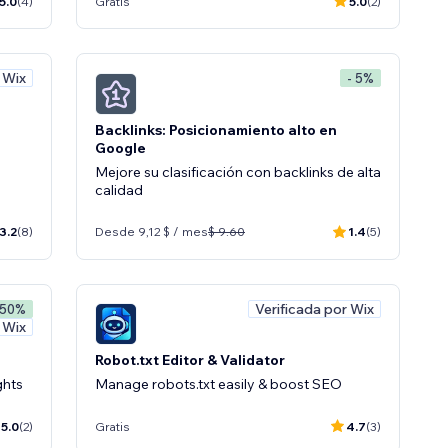
5.0
(4)
Gratis
5.0
(2)
 Wix
- 5%
Backlinks: Posicionamiento alto en
Google
Mejore su clasificación con backlinks de alta
calidad
3.2
(8)
Desde 9,12 $ / mes
$ 9.60
1.4
(5)
Verificada por Wix
 50%
 Wix
Robot.txt Editor & Validator
ghts
Manage robots.txt easily & boost SEO
5.0
(2)
Gratis
4.7
(3)