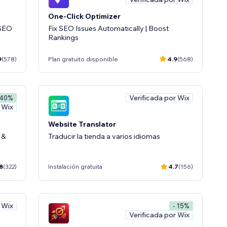
One-Click Optimizer
 SEO
Fix SEO Issues Automatically | Boost
Rankings
9
(578)
Plan gratuito disponible
4.9
(568)
Verificada por Wix
 40%
 Wix
Website Translator
 &
Traducir la tienda a varios idiomas
8
(322)
Instalación gratuita
4.7
(156)
 Wix
- 15%
Verificada por Wix