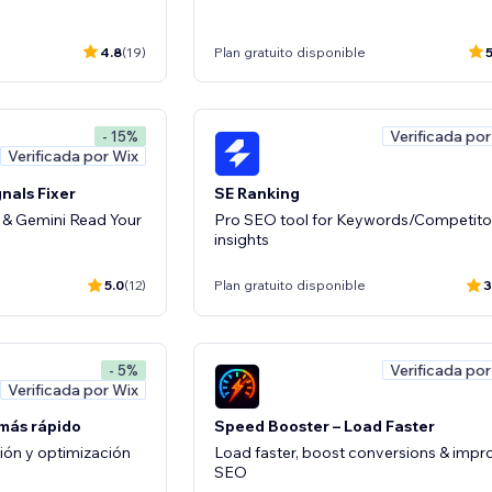
4.8
(19)
Plan gratuito disponible
5
Verificada por
- 15%
Verificada por Wix
nals Fixer
SE Ranking
& Gemini Read Your
Pro SEO tool for Keywords/Competito
insights
5.0
(12)
Plan gratuito disponible
3
Verificada por
- 5%
Verificada por Wix
 más rápido
Speed Booster – Load Faster
ión y optimización
Load faster, boost conversions & impr
SEO