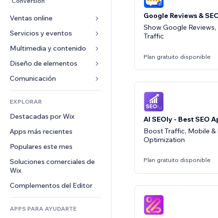
Conversión
Google Reviews & SE
Ventas online
Show Google Reviews, P
Servicios y eventos
Apps para tiendas
Traffic
Envíos y entregas
Multimedia y contenido
Hoteles
Plan gratuito disponible
Botones de venta
Eventos
Diseño de elementos
Galerías
Cursos online
Restaurantes
Música
Mapas y navegación
Comunicación 
Impresión bajo demanda
Inmobiliarias
Pódcast
Privacidad y seguridad
Formularios
Contabilidad
EXPLORAR
Reservas
Fotografía
Reloj
Blog
Cupones y fidelización
Destacadas por Wix
Video
AI SEOly - Best SEO A
Plantillas para páginas
Encuestas
Almacenamiento de mercancía
Boost Traffic, Mobile 
Apps más recientes
PDF
Efectos de imágenes
Chat
Optimization
Triangulación de envíos
Compartir archivos
Populares este mes
Botones y menús
Comentarios
Precios y suscripciones
Noticias
Banners e insignias
Plan gratuito disponible
Soluciones comerciales de 
Teléfono
Crowdfunding
Wix
Servicios de contenido
Calculadoras
Comunidad
Alimentos y bebidas
Complementos del Editor
Efectos de texto
Buscar
Reseñas y testimonios
Clima
CRM
APPS PARA AYUDARTE
Gráficos y tablas