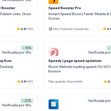
O Booster
Speed Booster Pro
ublish Links, Grow
Instant Speed Boost | Faster Mobile &
Scores
4.9
(795)
Sitio Premium requerido
4.
- 10%
-
Verificada por Wix
Verificada por
pp Ever
Speedy | page speed optimizer
& Desktop
Boost Website loading speed | Fix SEO
bounce
4.9
(427)
Plan gratuito disponible
4.
Verificada por
- 22%
Verificada por Wix