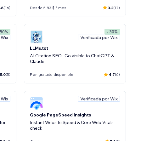
.8
(16)
Desde 5,83 $ / mes
3.2
(17)
 50%
- 30%
 Wix
Verificada por Wix
LLMs.txt
AI Citation SEO : Go visible to ChatGPT &
Claude
5.0
(5)
Plan gratuito disponible
4.7
(6)
 Wix
Verificada por Wix
Google PageSpeed Insights
for
Instant Website Speed & Core Web Vitals
check