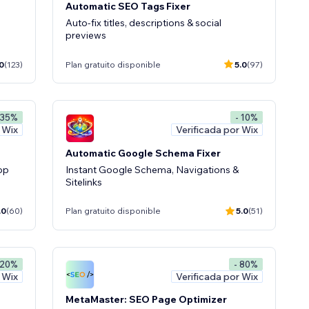
Automatic SEO Tags Fixer
Auto-fix titles, descriptions & social
previews
0
(123)
Plan gratuito disponible
5.0
(97)
 35%
- 10%
 Wix
Verificada por Wix
Automatic Google Schema Fixer
app
Instant Google Schema, Navigations &
Sitelinks
.0
(60)
Plan gratuito disponible
5.0
(51)
 20%
- 80%
 Wix
Verificada por Wix
MetaMaster: SEO Page Optimizer