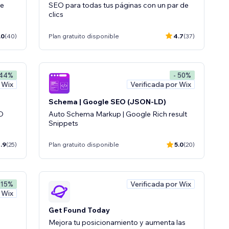
ge
SEO para todas tus páginas con un par de
clics
.0
(40)
Plan gratuito disponible
4.7
(37)
 44%
- 50%
 Wix
Verificada por Wix
Schema | Google SEO (JSON-LD)
EO
Auto Schema Markup | Google Rich result
Snippets
.9
(25)
Plan gratuito disponible
5.0
(20)
Verificada por Wix
 15%
 Wix
Get Found Today
Mejora tu posicionamiento y aumenta las