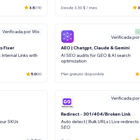
3.5
(19)
Desde 3,30 $ / mes
3
Verificada por Wix
-
Verificada por
s Fixer
AEO | Chatgpt, Claude & Gemini
Internal Links with
AI SEO audits for GEO & AI search
optimization
5.0
(6)
Plan gratuito disponible
Verificada por
Redirect - 301/404/Broken Link
your SKUs
Auto detect | Bulk URLs | Live redirects 
SEO