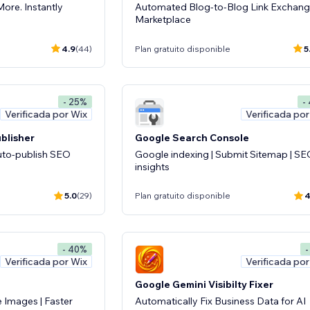
More. Instantly
Automated Blog-to-Blog Link Exchan
Marketplace
4.9
(44)
Plan gratuito disponible
5
- 25%
-
Verificada por Wix
Verificada por
ublisher
Google Search Console
uto-publish SEO
Google indexing | Submit Sitemap | S
insights
5.0
(29)
Plan gratuito disponible
4
- 40%
-
Verificada por Wix
Verificada por
Google Gemini Visibilty Fixer
 Images | Faster
Automatically Fix Business Data for AI