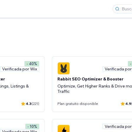
- 40%
-
Verificada por Wix
Verificada por
ter
Rabbit SEO Optimizer & Booster
ngs, Listings &
Optimize, Get Higher Ranks & Drive m
Traffic
4.3
(221)
Plan gratuito disponible
4.9
Verificada por
- 10%
Verificada por Wix