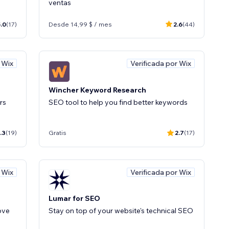
ventas
.0
(17)
Desde 14,99 $ / mes
2.6
(44)
 Wix
Verificada por Wix
Wincher Keyword Research
rs
SEO tool to help you find better keywords
.3
(19)
Gratis
2.7
(17)
 Wix
Verificada por Wix
Lumar for SEO
ove
Stay on top of your website's technical SEO