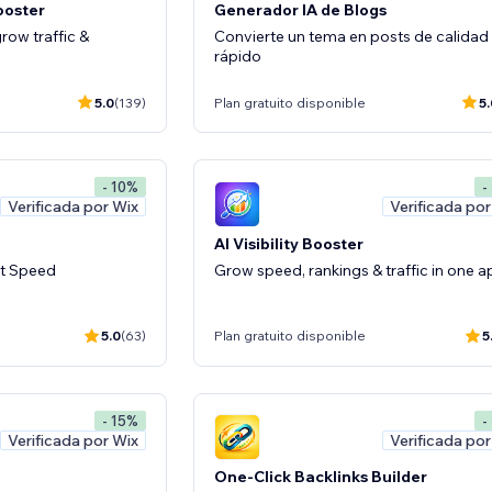
Booster
Generador IA de Blogs
row traffic &
Convierte un tema en posts de calidad
rápido
5.0
(139)
Plan gratuito disponible
5.
- 10%
-
Verificada por Wix
Verificada por
AI Visibility Booster
t Speed
Grow speed, rankings & traffic in one 
5.0
(63)
Plan gratuito disponible
5
- 15%
-
Verificada por Wix
Verificada por
One-Click Backlinks Builder