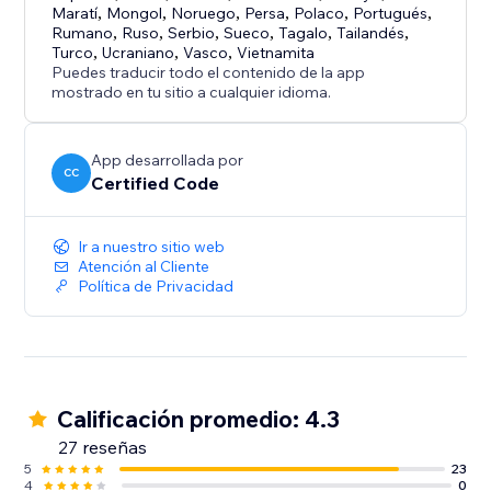
Maratí
,
Mongol
,
Noruego
,
Persa
,
Polaco
,
Portugués
,
Rumano
,
Ruso
,
Serbio
,
Sueco
,
Tagalo
,
Tailandés
,
Turco
,
Ucraniano
,
Vasco
,
Vietnamita
Puedes traducir todo el contenido de la app
mostrado en tu sitio a cualquier idioma.
App desarrollada por
CC
Certified Code
Ir a nuestro sitio web
Atención al Cliente
Política de Privacidad
Calificación promedio: 4.3
27 reseñas
5
23
4
0