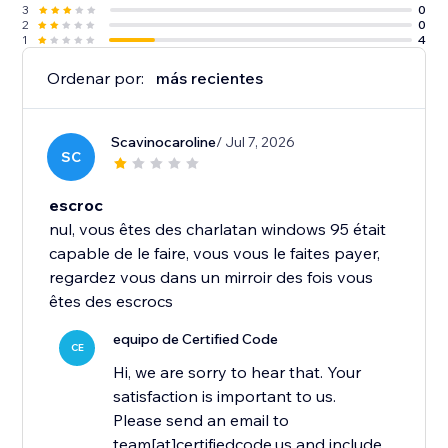
3
0
2
0
1
4
Ordenar por:
más recientes
Scavinocaroline
/ Jul 7, 2026
SC
escroc
nul, vous êtes des charlatan windows 95 était
capable de le faire, vous vous le faites payer,
regardez vous dans un mirroir des fois vous
êtes des escrocs
equipo de Certified Code
CE
Hi, we are sorry to hear that. Your
satisfaction is important to us.
Please send an email to
team[at]certifiedcode.us and include