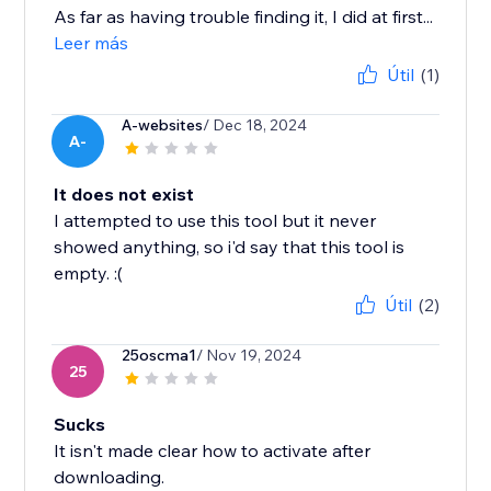
As far as having trouble finding it, I did at first...
Leer más
Útil
(1)
A-websites
/ Dec 18, 2024
A-
It does not exist
I attempted to use this tool but it never
showed anything, so i'd say that this tool is
empty. :(
Útil
(2)
25oscma1
/ Nov 19, 2024
25
Sucks
It isn't made clear how to activate after
downloading.