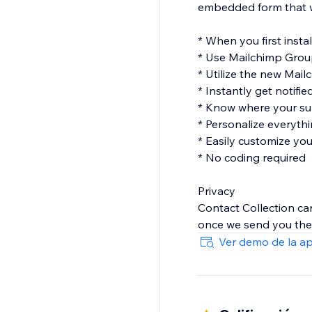
embedded form that won
* When you first instal
* Use Mailchimp Gro
* Utilize the new Mail
* Instantly get notifi
* Know where your sub
* Personalize everythi
* Easily customize yo
* No coding required
Privacy
Contact Collection car
once we send you the 
Ver demo de la a