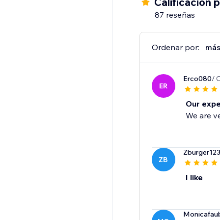
Calificación 
87 reseñas
Ordenar por:
más
Erco080
/ 
ER
Our expe
We are ve
Zburger12
ZB
I like
Monicafau