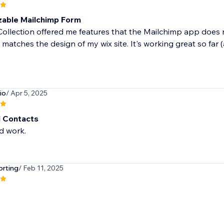
able Mailchimp Form
ollection offered me features that the Mailchimp app does n
 matches the design of my wix site. It's working great so far (
io
/ Apr 5, 2025
 Contacts
d work.
orting
/ Feb 11, 2025