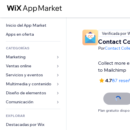
Inicio del App Market
Verificada por 
Apps en oferta
Contact Co
Por
Contact Coll
CATEGORÍAS
Marketing
Collect more em
Ventas online
Anuncios
to Mailchimp
Móvil
Servicios y eventos
Apps para tiendas
4.7
87 rese
Analíticas
Envíos y entregas
Multimedia y contenido
Hoteles
Redes sociales
Botones de venta
Eventos
Diseño de elementos
Galerías
SEO
Cursos online
Restaurantes
Música
Mapas y navegación
Comunicación 
Interacción
Impresión bajo demanda
Inmobiliarias
Pódcast
Privacidad y seguridad
Formularios
Plan gratuito dispo
Anuncios del sitio
Contabilidad
EXPLORAR
Reservas
Fotografía
Reloj
Blog
Email
Cupones y fidelización
Destacadas por Wix
Video
Plantillas para páginas
Encuestas