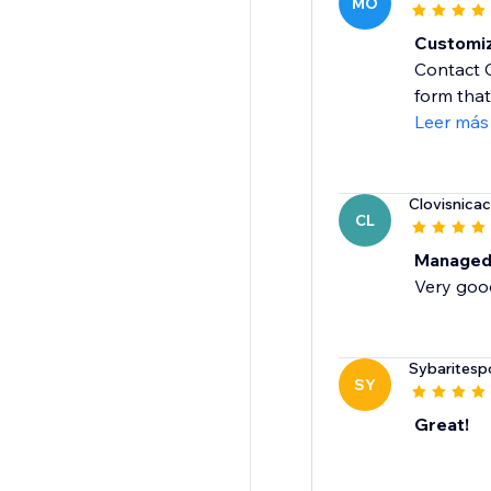
MO
Customiz
Contact C
form that
Leer más
Clovisnicac
CL
Managed
Very goo
Sybaritesp
SY
Great!