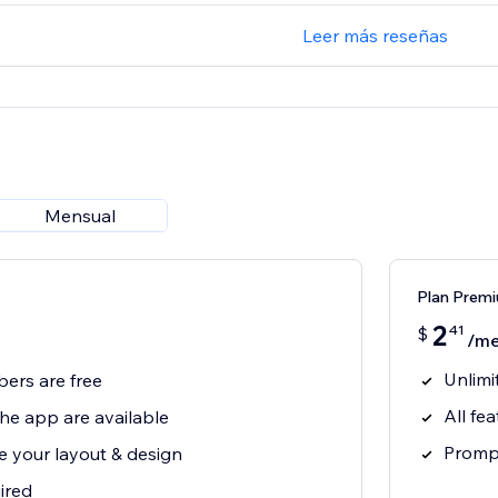
Leer más reseñas
Mensual
Plan Prem
2
41
$
/m
Unlimi
bers are free
All fe
 the app are available
Prompt
e your layout & design
ired