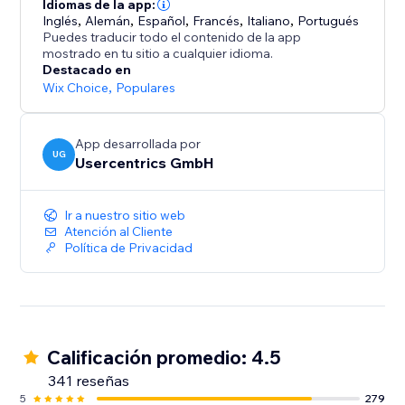
ofrecer una experiencia coherente e intuitiva. Un
Idiomas de la app:
Inglés
,
Alemán
,
Español
,
Francés
,
Italiano
,
Portugués
widget de privacidad integrado permite a los usuarios
Puedes traducir todo el contenido de la app
gestionar sus preferencias de consentimiento en
mostrado en tu sitio a cualquier idioma.
cualquier momento.
Destacado en
Wix Choice
,
Populares
Las cambiantes normativas bajo control: los informes
de análisis mensuales automatizados muestran todas
App desarrollada por
las tecnologías que requieren consentimiento, lo que
UG
Usercentrics GmbH
te ayudará a cumplir con las normativas de
privacidad.
Ir a nuestro sitio web
Atención al Cliente
Política de Privacidad
Calificación promedio: 4.5
341 reseñas
5
279