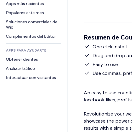
Conversión
Almacenamiento de mercancía
Apps más recientes
PDF
Efectos de imágenes
Chat
Triangulación de envíos
Compartir archivos
Populares este mes
Botones y menús
Comentarios
Precios y suscripciones
Noticias
Banners e insignias
Soluciones comerciales de 
Teléfono
Crowdfunding
Wix
Servicios de contenido
Calculadoras
Comunidad
Alimentos y bebidas
Resumen de Cou
Complementos del Editor
Efectos de texto
Buscar
Reseñas y testimonios
Clima
One click install
CRM
APPS PARA AYUDARTE
Gráficos y tablas
Drag and drop a
Obtener clientes
Easy to use
Analizar tráfico
Use commas, prefi
Interactuar con visitantes
An easy to use counti
facebook likes, profi
Revolutionize your we
showcase the power of
results with a simple s