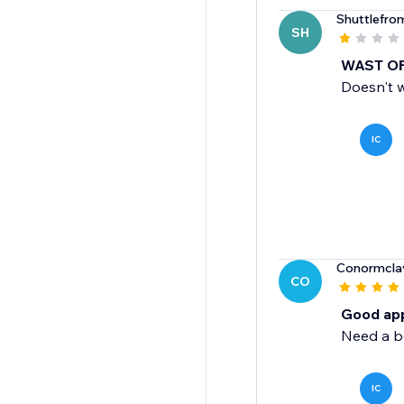
Shuttlefro
SH
WAST OF T
Doesn't w
IC
Conormcla
CO
Good ap
Need a be
IC