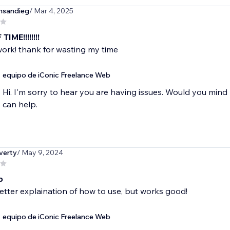
msandieg
/ Mar 4, 2025
IME!!!!!!!!
ork! thank for wasting my time
equipo de iConic Freelance Web
Hi. I'm sorry to hear you are having issues. Would you min
can help.
verty
/ May 9, 2024
p
tter explaination of how to use, but works good!
equipo de iConic Freelance Web