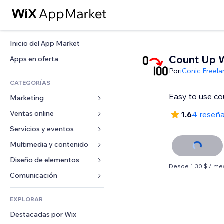
Inicio del App Market
Count Up 
Apps en oferta
Por
iConic Freel
CATEGORÍAS
Easy to use co
Marketing
Ventas online
Anuncios
1.6
4 reseñ
Móvil
Servicios y eventos
Apps para tiendas
Analíticas
Envíos y entregas
Multimedia y contenido
Hoteles
Redes sociales
Botones de venta
Eventos
Diseño de elementos
Galerías
Desde 1,30 $ / me
SEO
Cursos online
Restaurantes
Música
Mapas y navegación
Comunicación 
Interacción
Impresión bajo demanda
Inmobiliarias
Pódcast
Privacidad y seguridad
Formularios
Anuncios del sitio
Contabilidad
EXPLORAR
Reservas
Fotografía
Reloj
Blog
Email
Cupones y fidelización
Destacadas por Wix
Video
Plantillas para páginas
Encuestas