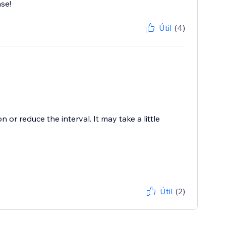
ase!
Útil
(4)
 or reduce the interval. It may take a little
Útil
(2)