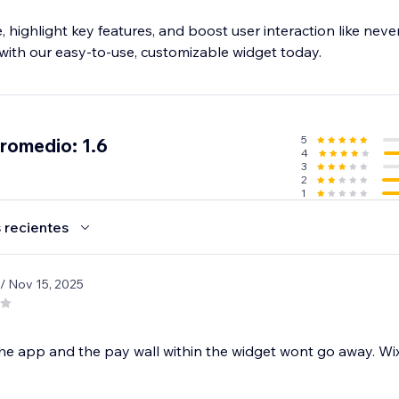
highlight key features, and boost user interaction like neve
with our easy-to-use, customizable widget today.
5
promedio: 1.6
4
3
2
1
 recientes
/ Nov 15, 2025
the app and the pay wall within the widget wont go away. Wix i