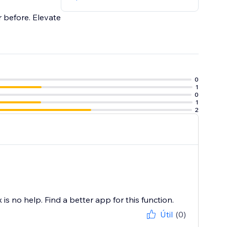
r before. Elevate
0
1
0
1
2
s no help. Find a better app for this function.
Útil
(0)