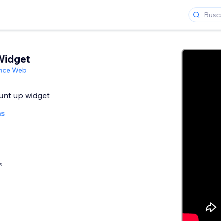
Widget
ance Web
unt up widget
as
s