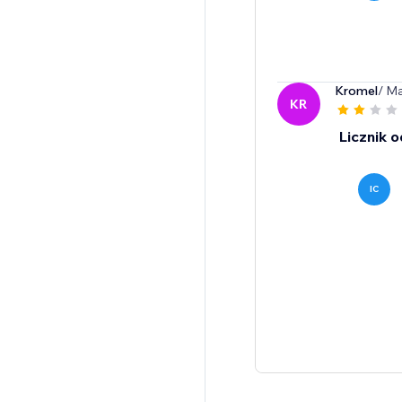
Kromel
/ M
KR
Licznik o
IC