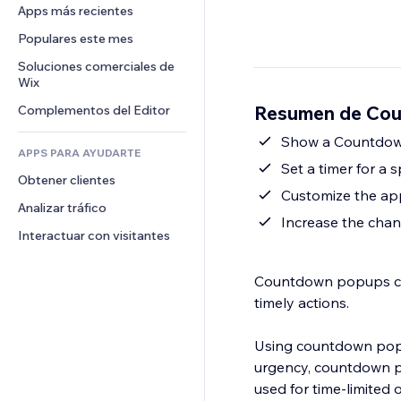
Conversión
Almacenamiento de mercancía
Apps más recientes
PDF
Efectos de imágenes
Chat
Triangulación de envíos
Compartir archivos
Populares este mes
Botones y menús
Comentarios
Precios y suscripciones
Noticias
Banners e insignias
Soluciones comerciales de 
Teléfono
Crowdfunding
Wix
Servicios de contenido
Calculadoras
Comunidad
Alimentos y bebidas
Resumen de Cou
Complementos del Editor
Efectos de texto
Buscar
Reseñas y testimonios
Clima
Show a Countdown
CRM
APPS PARA AYUDARTE
Gráficos y tablas
Set a timer for a 
Obtener clientes
Customize the app 
Analizar tráfico
Increase the chan
Interactuar con visitantes
Countdown popups cre
timely actions.
Using countdown popup
urgency, countdown p
used for time-limited 