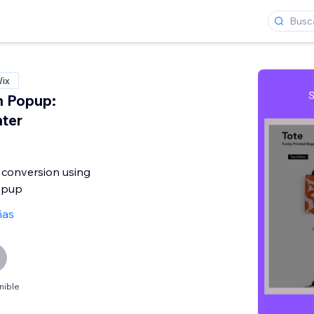
Wix
 Popup:
ter
 conversion using
opup
ñas
nible