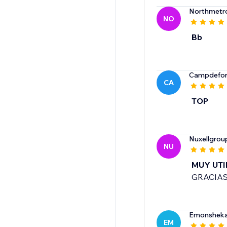
Northmetr
NO
Bb
Campdefo
CA
TOP
Nuxellgrou
NU
MUY UTI
GRACIA
Emonshek
EM