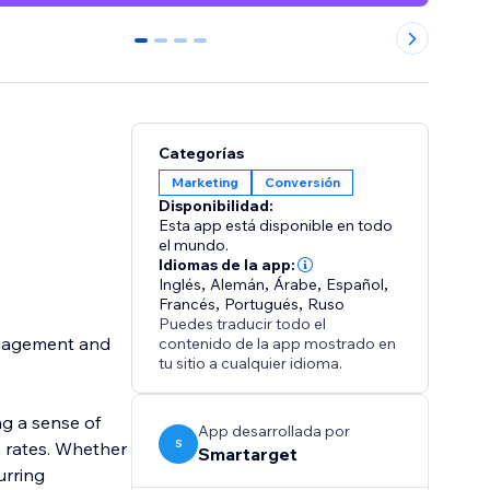
0
1
2
3
Categorías
Marketing
Conversión
Disponibilidad:
Esta app está disponible en todo
el mundo.
Idiomas de la app:
Inglés
,
Alemán
,
Árabe
,
Español
,
Francés
,
Portugués
,
Ruso
Puedes traducir todo el
ngagement and
contenido de la app mostrado en
tu sitio a cualquier idioma.
g a sense of
App desarrollada por
S
 rates. Whether
Smartarget
urring