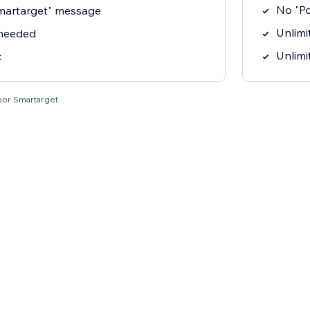
No "P
martarget" message
Unlimit
 needed
Unlimi
c
por Smartarget.