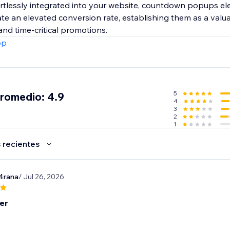
ortlessly integrated into your website, countdown popups el
ate an elevated conversion rate, establishing them as a valu
nd time-critical promotions.
pp
5
promedio: 4.9
4
3
2
1
 recientes
4rana
/ Jul 26, 2026
er