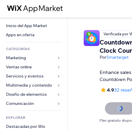
Inicio del App Market
Verificada por 
Apps en oferta
Countdown
CATEGORÍAS
Clock Coun
Por
Smartarget
Marketing
Ventas online
Anuncios
Enhance sales
Móvil
Servicios y eventos
Apps para tiendas
Countdown P
Analíticas
Envíos y entregas
Multimedia y contenido
Hoteles
4.9
32 rese
Redes sociales
Botones de venta
Eventos
Diseño de elementos
Galerías
SEO
Cursos online
Restaurantes
Música
Mapas y navegación
Comunicación 
Interacción
Impresión bajo demanda
Inmobiliarias
Pódcast
Privacidad y seguridad
Formularios
Anuncios del sitio
Contabilidad
EXPLORAR
Reservas
Fotografía
Reloj
Blog
Plan gratuito dispo
Email
Cupones y fidelización
Destacadas por Wix
Video
Plantillas para páginas
Encuestas