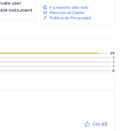
evate user
Ir a nuestro sitio web
able instrument
Atención al Cliente
Política de Privacidad
29
1
1
1
0
Útil
(0)