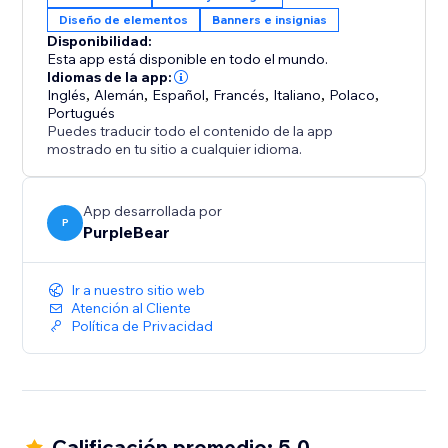
por País hoy mismo.
Diseño de elementos
Banners e insignias
Disponibilidad:
Esta app está disponible en todo el mundo.
Idiomas de la app:
Inglés
,
Alemán
,
Español
,
Francés
,
Italiano
,
Polaco
,
Portugués
Puedes traducir todo el contenido de la app
mostrado en tu sitio a cualquier idioma.
App desarrollada por
P
PurpleBear
Ir a nuestro sitio web
Atención al Cliente
Política de Privacidad
Calificación promedio: 5.0