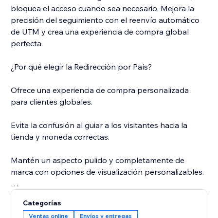
bloquea el acceso cuando sea necesario. Mejora la
precisión del seguimiento con el reenvío automático
de UTM y crea una experiencia de compra global
perfecta.
¿Por qué elegir la Redirección por País?
Ofrece una experiencia de compra personalizada
para clientes globales.
Evita la confusión al guiar a los visitantes hacia la
tienda y moneda correctas.
Mantén un aspecto pulido y completamente de
marca con opciones de visualización personalizables.
Asegúrate de que tus compradores siempre aterricen
Categorías
en el lugar correcto: comienza a usar la Redirección
Ventas online
Envíos y entregas