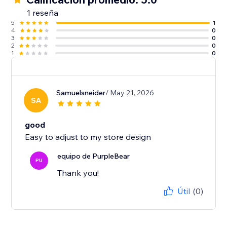
1 reseña
5
1
4
0
3
0
2
0
1
0
Samuelsneider
/ May 21, 2026
SA
good
Easy to adjust to my store design
equipo de PurpleBear
PU
Thank you!
Útil
(0)