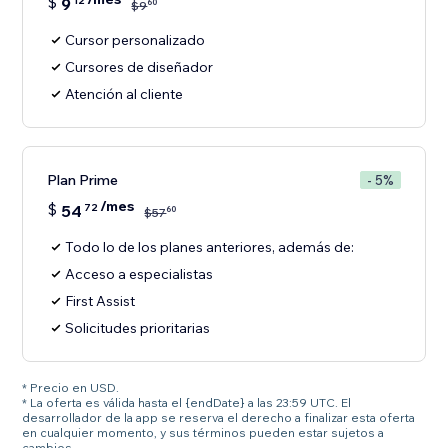
$
9
12
60
$
9
Cursor personalizado
Cursores de diseñador
Atención al cliente
Plan Prime
- 5%
/mes
$
54
72
60
$
57
Todo lo de los planes anteriores, además de:
Acceso a especialistas
First Assist
Solicitudes prioritarias
* Precio en USD.
* La oferta es válida hasta el {endDate} a las 23:59 UTC. El
desarrollador de la app se reserva el derecho a finalizar esta oferta
en cualquier momento, y sus términos pueden estar sujetos a
cambios.