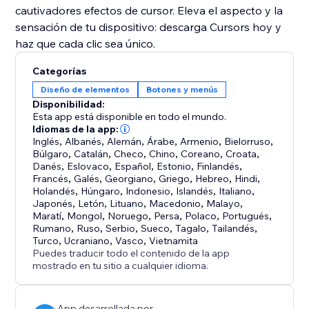
cautivadores efectos de cursor. Eleva el aspecto y la
sensación de tu dispositivo: descarga Cursors hoy y
haz que cada clic sea único.
Categorías
Diseño de elementos
Botones y menús
Disponibilidad:
Esta app está disponible en todo el mundo.
Idiomas de la app:
Inglés
,
Albanés
,
Alemán
,
Árabe
,
Armenio
,
Bielorruso
,
Búlgaro
,
Catalán
,
Checo
,
Chino
,
Coreano
,
Croata
,
Danés
,
Eslovaco
,
Español
,
Estonio
,
Finlandés
,
Francés
,
Galés
,
Georgiano
,
Griego
,
Hebreo
,
Hindi
,
Holandés
,
Húngaro
,
Indonesio
,
Islandés
,
Italiano
,
Japonés
,
Letón
,
Lituano
,
Macedonio
,
Malayo
,
Maratí
,
Mongol
,
Noruego
,
Persa
,
Polaco
,
Portugués
,
Rumano
,
Ruso
,
Serbio
,
Sueco
,
Tagalo
,
Tailandés
,
Turco
,
Ucraniano
,
Vasco
,
Vietnamita
Puedes traducir todo el contenido de la app
mostrado en tu sitio a cualquier idioma.
App desarrollada por