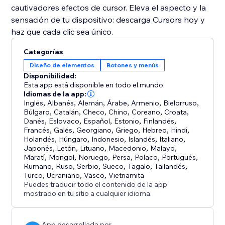
cautivadores efectos de cursor. Eleva el aspecto y la
sensación de tu dispositivo: descarga Cursors hoy y
haz que cada clic sea único.
Categorías
Diseño de elementos
Botones y menús
Disponibilidad:
Esta app está disponible en todo el mundo.
Idiomas de la app:
Inglés
,
Albanés
,
Alemán
,
Árabe
,
Armenio
,
Bielorruso
,
Búlgaro
,
Catalán
,
Checo
,
Chino
,
Coreano
,
Croata
,
Danés
,
Eslovaco
,
Español
,
Estonio
,
Finlandés
,
Francés
,
Galés
,
Georgiano
,
Griego
,
Hebreo
,
Hindi
,
Holandés
,
Húngaro
,
Indonesio
,
Islandés
,
Italiano
,
Japonés
,
Letón
,
Lituano
,
Macedonio
,
Malayo
,
Maratí
,
Mongol
,
Noruego
,
Persa
,
Polaco
,
Portugués
,
Rumano
,
Ruso
,
Serbio
,
Sueco
,
Tagalo
,
Tailandés
,
Turco
,
Ucraniano
,
Vasco
,
Vietnamita
Puedes traducir todo el contenido de la app
mostrado en tu sitio a cualquier idioma.
App desarrollada por