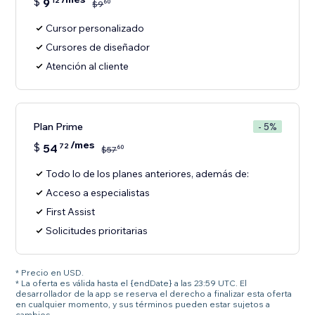
$
9
12
60
$
9
Cursor personalizado
Cursores de diseñador
Atención al cliente
Plan Prime
- 5%
/mes
$
54
72
60
$
57
Todo lo de los planes anteriores, además de:
Acceso a especialistas
First Assist
Solicitudes prioritarias
* Precio en USD.
* La oferta es válida hasta el {endDate} a las 23:59 UTC. El
desarrollador de la app se reserva el derecho a finalizar esta oferta
en cualquier momento, y sus términos pueden estar sujetos a
cambios.