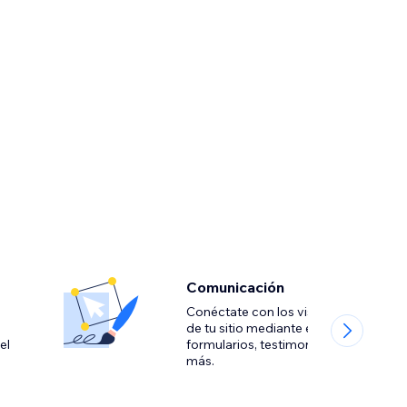
Comunicación
Conéctate con los visitantes
de tu sitio mediante el chat,
el
formularios, testimonios y
más.