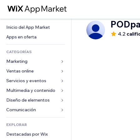
PODpa
Inicio del App Market
4.2
calif
Apps en oferta
CATEGORÍAS
Marketing
Ventas online
Anuncios
Móvil
Servicios y eventos
Apps para tiendas
Analíticas
Envíos y entregas
Multimedia y contenido
Hoteles
Redes sociales
Botones de venta
Eventos
Diseño de elementos
Galerías
SEO
Cursos online
Restaurantes
Música
Mapas y navegación
Comunicación 
Interacción
Impresión bajo demanda
Inmobiliarias
Pódcast
Privacidad y seguridad
Formularios
Anuncios del sitio
Contabilidad
EXPLORAR
Reservas
Fotografía
Reloj
Blog
Email
Cupones y fidelización
Destacadas por Wix
Video
Plantillas para páginas
Encuestas