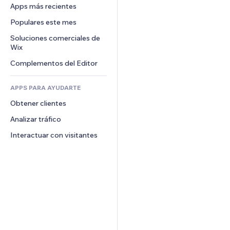
Conversión
Almacenamiento de mercancía
Apps más recientes
PDF
Efectos de imágenes
Chat
Triangulación de envíos
Compartir archivos
Populares este mes
Botones y menús
Comentarios
Precios y suscripciones
Noticias
Banners e insignias
Soluciones comerciales de 
Teléfono
Crowdfunding
Wix
Servicios de contenido
Calculadoras
Comunidad
Alimentos y bebidas
Complementos del Editor
Efectos de texto
Buscar
Reseñas y testimonios
Clima
CRM
APPS PARA AYUDARTE
Gráficos y tablas
Obtener clientes
Analizar tráfico
Interactuar con visitantes