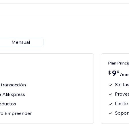
Mensual
Plan Princi
9
0
$
/me
Sin ta
 transacción
Provee
 AliExpress
Límite
roductos
Soport
oro Empreender