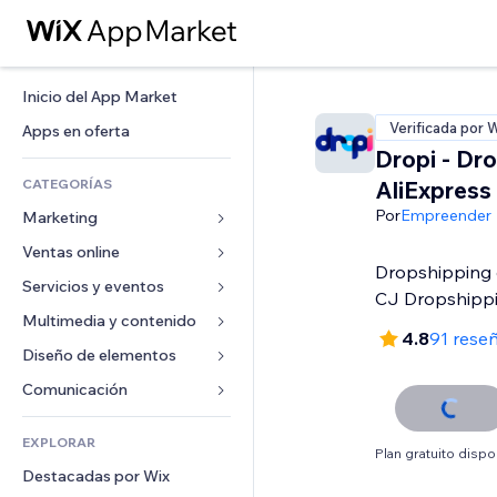
Inicio del App Market
Verificada por 
Apps en oferta
Dropi - Dr
CATEGORÍAS
AliExpress
Por
Empreender
Marketing
Ventas online
Anuncios
Dropshipping 
Móvil
Servicios y eventos
Apps para tiendas
CJ Dropshipp
Analíticas
Envíos y entregas
Multimedia y contenido
Hoteles
4.8
91 rese
Redes sociales
Botones de venta
Eventos
Diseño de elementos
Galerías
SEO
Cursos online
Restaurantes
Música
Mapas y navegación
Comunicación 
Interacción
Impresión bajo demanda
Inmobiliarias
Pódcast
Privacidad y seguridad
Formularios
Anuncios del sitio
Contabilidad
EXPLORAR
Reservas
Fotografía
Reloj
Blog
Plan gratuito dispo
Email
Cupones y fidelización
Destacadas por Wix
Video
Plantillas para páginas
Encuestas