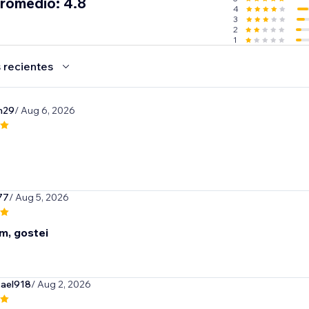
promedio: 4.8
4
3
o: Dropi sincroniza automáticamente el código de seguimie
2
1
do en su tienda.
 recientes
n29
/ Aug 6, 2026
77
/ Aug 5, 2026
m, gostei
ael918
/ Aug 2, 2026