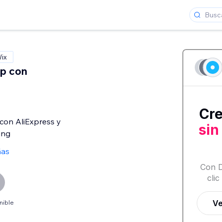
Wix
op con
con AliExpress y
ing
ñas
nible