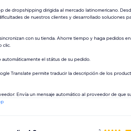
pp de dropshipping dirigida al mercado latinomericano. Des
ificultades de nuestros clientes y desarrollado soluciones 
sincronizan con su tienda. Ahorre tiempo y haga pedidos e
 clic.
 automáticamente el státus de su pedido.
ogle Translate permite traducir la descripción de los produc
eedor: Envía un mensaje automático al proveedor de que su
pp
Reciba una alerta por cada cambio de precio de sus proveedo
ncroniza el stock del proveedor con su tienda de dropshippin
5