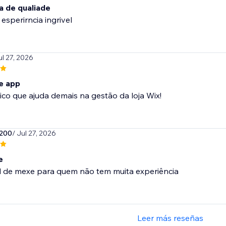
a de qualiade
 esperirncia ingrivel
ul 27, 2026
e app
co que ajuda demais na gestão da loja Wix!
200
/ Jul 27, 2026
e
il de mexe para quem não tem muita experiência
Leer más reseñas