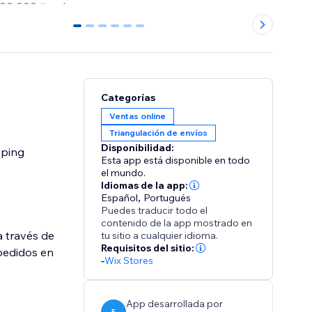
0
1
2
3
4
5
Categorías
Ventas online
Triangulación de envíos
Disponibilidad:
pping
Esta app está disponible en todo
el mundo.
Idiomas de la app:
Español
,
Portugués
Puedes traducir todo el
contenido de la app mostrado en
a través de
tu sitio a cualquier idioma.
Requisitos del sitio:
 pedidos en
-
Wix Stores
App desarrollada por
E