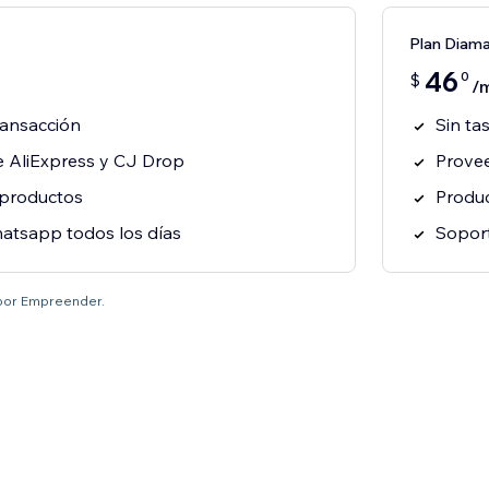
Plan Diam
46
0
$
/
ransacción
Sin ta
 AliExpress y CJ Drop
Provee
 productos
Produc
atsapp todos los días
Soport
 por Empreender.