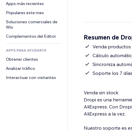
Conversión
Almacenamiento de mercancía
Apps más recientes
PDF
Efectos de imágenes
Chat
Triangulación de envíos
Compartir archivos
Populares este mes
Botones y menús
Comentarios
Precios y suscripciones
Noticias
Banners e insignias
Soluciones comerciales de 
Teléfono
Crowdfunding
Wix
Servicios de contenido
Calculadoras
Comunidad
Alimentos y bebidas
Resumen de Drop
Complementos del Editor
Efectos de texto
Buscar
Reseñas y testimonios
Clima
Venda productos 
CRM
APPS PARA AYUDARTE
Gráficos y tablas
Cálculo automátic
Obtener clientes
Sincroniza automá
Analizar tráfico
Soporte los 7 día
Interactuar con visitantes
Venda sin stock
Dropi es una herramie
AliExpress. Con Dropi
AliExpress a la vez.
Nuestro soporte es e