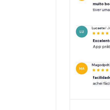
muito bo
tiver uma
Lucaete
/ J
LU
Excelent
App práti
Magodpdt
MA
facilidad
achei fác