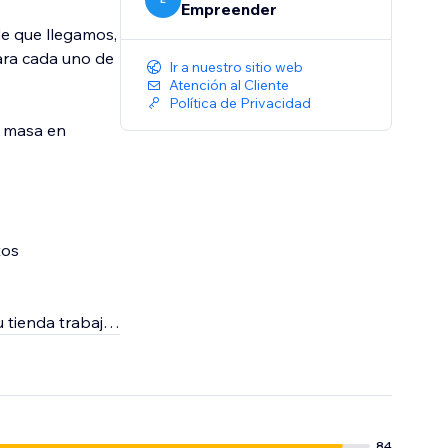
Empreender
de que llegamos,
para cada uno de
Ir a nuestro sitio web
Atención al Cliente
Política de Privacidad
n masa en
tos
 tienda trabaja
res.
g.
84