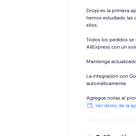
Dropi es la primera a
hemos estudiado las d
ellos.
Todos los pedidos se 
AliExpress con un solo
Mantenga actualizado
La integración con Go
automáticamente.
Agregue notas al prov
con Dropshipping.
Ver demo de la a
Monitoree el Precio: 
Stock actualizado: si