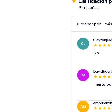
Calificación 
91 reseñas
Seguimiento automátic
proveedor con su pedi
Ordenar por:
más
Claytonjea
CL
ko
Davidtiger
DA
muito bo
Amorimmik
AM