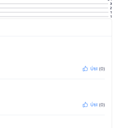
3
2
nto del
1
1
Útil
(0)
Útil
(0)