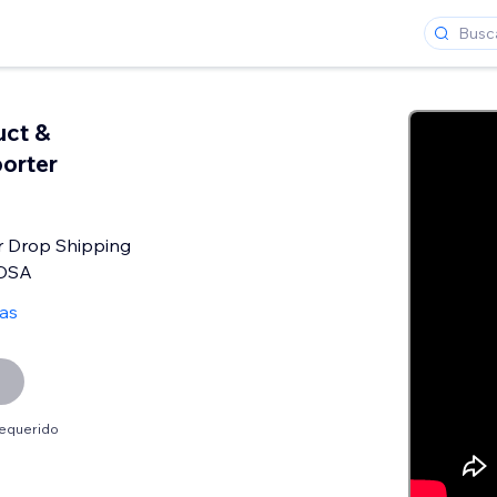
uct &
orter
 Drop Shipping
 DSA
as
requerido