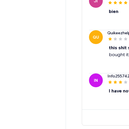
JI
bien
Quikeezhel
QU
this shit
bought it
Info25574
IN
I have no