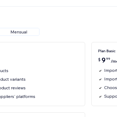
Mensual
Plan Basic
9
99
$
/m
Impor
ucts
Import
duct variants
Choos
duct reviews
Suppor
ppliers' platforms