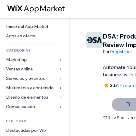
Inicio del App Market
DSA: Prod
Apps en oferta
Review Imp
CATEGORÍAS
Por
Dropshipall
Marketing
Automate Your
Ventas online
Anuncios
business with
Móvil
Servicios y eventos
Apps para tiendas
3.5
17 reseñ
Analíticas
Envíos y entregas
Multimedia y contenido
Hoteles
Redes sociales
Botones de venta
Eventos
Diseño de elementos
Galerías
SEO
Cursos online
Restaurantes
Música
Mapas y navegación
Comunicación 
Interacción
Impresión bajo demanda
Inmobiliarias
Pódcast
Privacidad y seguridad
Formularios
Sitio Premium 
Anuncios del sitio
Contabilidad
EXPLORAR
Reservas
Fotografía
Reloj
Blog
Email
Cupones y fidelización
Destacadas por Wix
Video
Plantillas para páginas
Encuestas