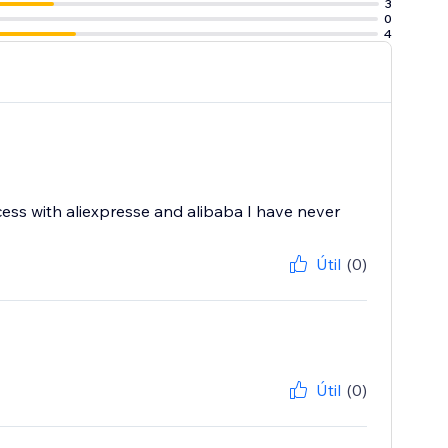
3
0
4
ess with aliexpresse and alibaba I have never
Útil
(0)
Útil
(0)