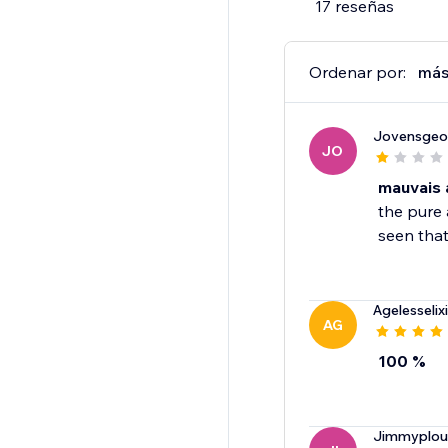
17 reseñas
Ordenar por:
más
Jovensgeo
JO
mauvais 
the pure 
seen that
Agelesselixi
AG
100 %
Jimmyplou