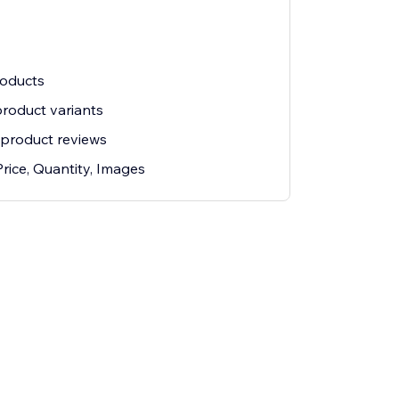
roducts
roduct variants
product reviews
Price, Quantity, Images