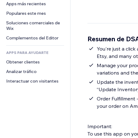
Conversión
Almacenamiento de mercancía
Apps más recientes
PDF
Efectos de imágenes
Chat
Triangulación de envíos
Compartir archivos
Populares este mes
Botones y menús
Comentarios
Precios y suscripciones
Noticias
Banners e insignias
Soluciones comerciales de 
Teléfono
Crowdfunding
Wix
Servicios de contenido
Calculadoras
Comunidad
Alimentos y bebidas
Resumen de DSA:
Complementos del Editor
Efectos de texto
Buscar
Reseñas y testimonios
Clima
You're just a cli
CRM
APPS PARA AYUDARTE
Etsy, and many ot
Gráficos y tablas
Obtener clientes
Manage your produc
Analizar tráfico
variations and th
Interactuar con visitantes
Update the invent
“Update Inventory
Order Fulfillment 
your order on Am
Important:
To use this app on you