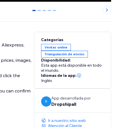
0
1
2
3
4
Categorías
 Aliexpress,
Ventas online
Triangulación de envíos
 prices, images,
Disponibilidad:
Esta app está disponible en todo
el mundo.
 click the
Idiomas de la app:
Inglés
you can confirm
App desarrollada por
D
Dropshipall
Ir a nuestro sitio web
Atención al Cliente