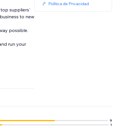
Política de Privacidad
top suppliers'
 business to new
 way possible.
 and run your
9
1