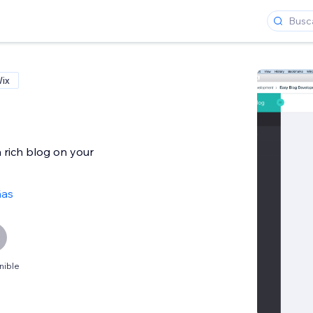
Wix
 rich blog on your
ñas
nible