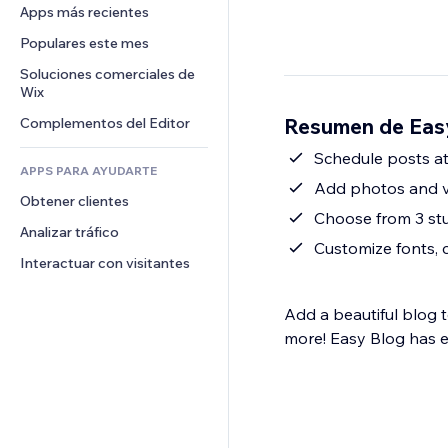
Conversión
Almacenamiento de mercancía
Apps más recientes
PDF
Efectos de imágenes
Chat
Triangulación de envíos
Compartir archivos
Populares este mes
Botones y menús
Comentarios
Precios y suscripciones
Noticias
Banners e insignias
Soluciones comerciales de 
Teléfono
Crowdfunding
Wix
Servicios de contenido
Calculadoras
Comunidad
Alimentos y bebidas
Resumen de Eas
Complementos del Editor
Efectos de texto
Buscar
Reseñas y testimonios
Clima
Schedule posts at
CRM
APPS PARA AYUDARTE
Gráficos y tablas
Add photos and vi
Obtener clientes
Choose from 3 st
Analizar tráfico
Customize fonts, 
Interactuar con visitantes
Add a beautiful blog 
more! Easy Blog has ev