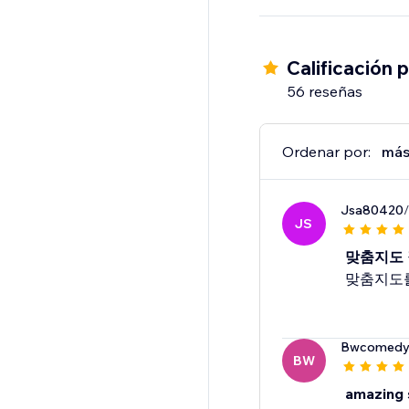
Calificación 
56 reseñas
Ordenar por:
más
Jsa80420
/
JS
맞춤지도
맞춤지도
Bwcomed
BW
amazing 