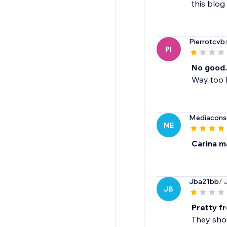
this blog
Pierrotcvb
PI
No good.
Way too b
Mediacons
ME
Carina m
Jba21bb
/ 
JB
Pretty fr
They shou