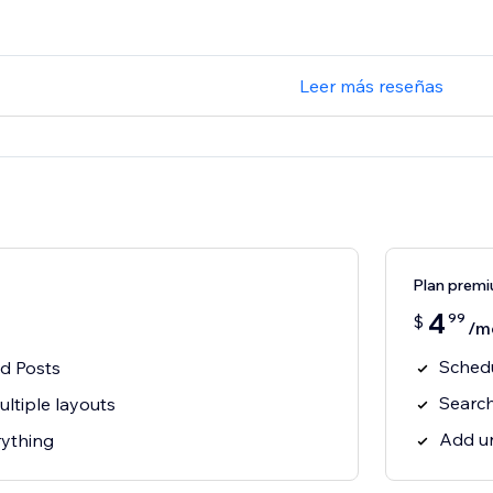
Leer más reseñas
Plan prem
4
99
$
/m
Schedu
ed Posts
Search
ltiple layouts
Add un
ything