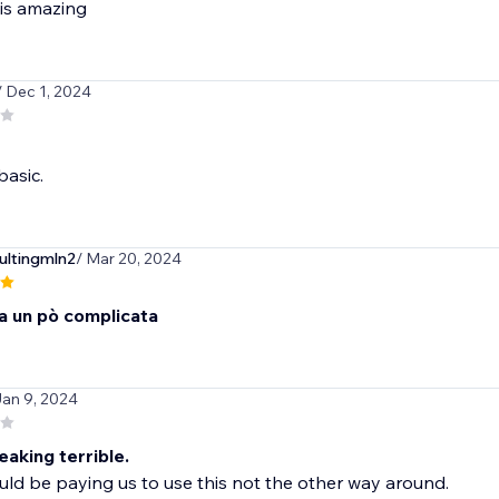
 is amazing
/ Dec 1, 2024
asic.
ultingmln2
/ Mar 20, 2024
a un pò complicata
Jan 9, 2024
eaking terrible.
ld be paying us to use this not the other way around.