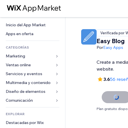
Inicio del App Market
Verificada por 
Apps en oferta
Easy Blog
Por
Easy Apps
CATEGORÍAS
Marketing
Create a media
Ventas online
Anuncios
website.
Móvil
Servicios y eventos
Apps para tiendas
3.6
56 rese
Analíticas
Envíos y entregas
Multimedia y contenido
Hoteles
Redes sociales
Botones de venta
Eventos
Diseño de elementos
Galerías
SEO
Cursos online
Restaurantes
Música
Mapas y navegación
Comunicación 
Interacción
Impresión bajo demanda
Inmobiliarias
Pódcast
Privacidad y seguridad
Formularios
Plan gratuito dispo
Anuncios del sitio
Contabilidad
EXPLORAR
Reservas
Fotografía
Reloj
Blog
Email
Cupones y fidelización
Destacadas por Wix
Video
Plantillas para páginas
Encuestas