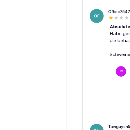
Office754
OF
Absolute
Habe gera
die behau
Schweine
JO
Tainguyen