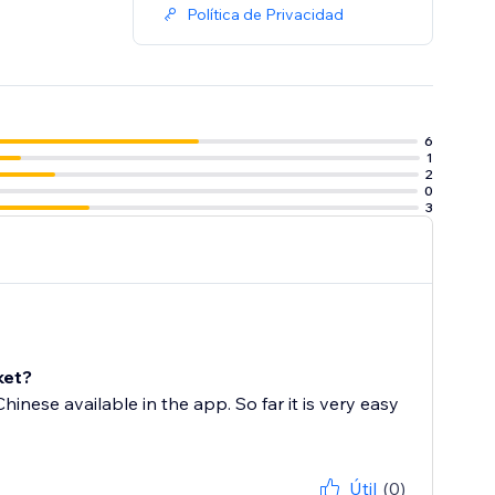
Política de Privacidad
6
1
2
0
3
ket?
Chinese available in the app. So far it is very easy
Útil
(0)