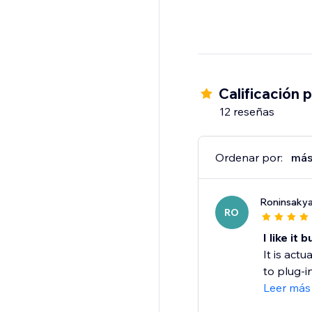
Calificación 
12 reseñas
Ordenar por:
más
Roninsaky
RO
I like it
It is act
to plug-i
Leer más