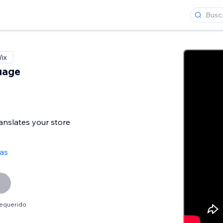
Wix
uage
anslates your store
as
requerido