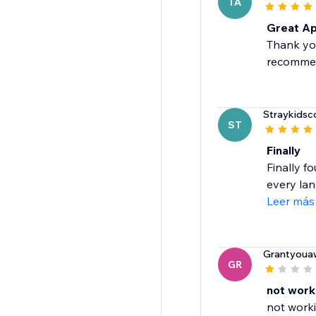
TA
Great Ap
Thank you
recommend
Straykids
ST
Finally
Finally f
every lan
Leer más
Grantyoua
GR
not work
not work