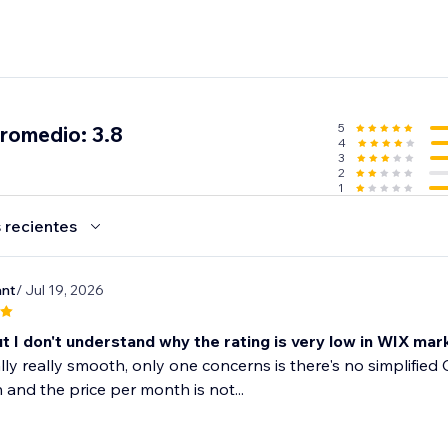
5
promedio: 3.8
4
3
2
1
 recientes
ant
/ Jul 19, 2026
 but I don't understand why the rating is very low in WIX mar
ually really smooth, only one concerns is there's no simplified 
n and the price per month is not...