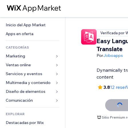
Inicio del App Market
Verificada por 
Apps en oferta
Easy Lang
CATEGORÍAS
Translate
Por
Joboapps
Marketing
Ventas online
Anuncios
Dynamically tr
Móvil
Servicios y eventos
Apps para tiendas
content
Analíticas
Envíos y entregas
Multimedia y contenido
Hoteles
3.8
12 reseñ
Redes sociales
Botones de venta
Eventos
Diseño de elementos
Galerías
SEO
Cursos online
Restaurantes
Música
Mapas y navegación
Comunicación 
Interacción
Impresión bajo demanda
Inmobiliarias
Pódcast
Privacidad y seguridad
Formularios
Anuncios del sitio
Contabilidad
EXPLORAR
Reservas
Fotografía
Reloj
Blog
Sitio Premium 
Email
Cupones y fidelización
Destacadas por Wix
Video
Plantillas para páginas
Encuestas