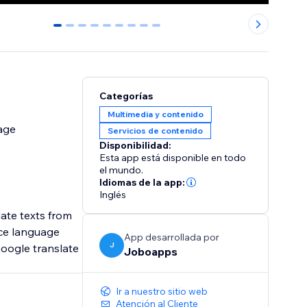
0
1
2
3
4
5
6
7
8
Categorías
Multimedia y contenido
uage
Servicios de contenido
Disponibilidad:
Esta app está disponible en todo
el mundo.
Idiomas de la app:
Inglés
late texts from
rce language
App desarrollada por
J
oogle translate
Joboapps
Ir a nuestro sitio web
Atención al Cliente