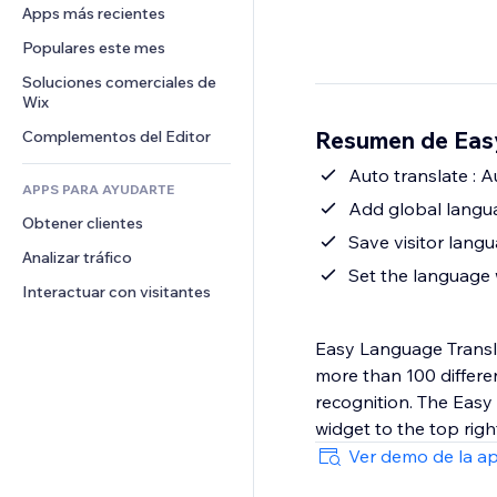
Conversión
Almacenamiento de mercancía
Apps más recientes
PDF
Efectos de imágenes
Chat
Triangulación de envíos
Compartir archivos
Populares este mes
Botones y menús
Comentarios
Precios y suscripciones
Noticias
Banners e insignias
Soluciones comerciales de 
Teléfono
Crowdfunding
Wix
Servicios de contenido
Calculadoras
Comunidad
Alimentos y bebidas
Resumen de Easy
Complementos del Editor
Efectos de texto
Buscar
Reseñas y testimonios
Clima
Auto translate : 
CRM
APPS PARA AYUDARTE
Gráficos y tablas
Add global langua
Obtener clientes
Save visitor langu
Analizar tráfico
Set the language 
Interactuar con visitantes
Easy Language Translat
more than 100 differe
recognition. The Easy
widget to the top righ
Ver demo de la a