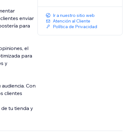
umentar
Ir a nuestro sitio web
clientes enviar
Atención al Cliente
postería para
Política de Privacidad
opiniones, el
ptimizada para
es y
u audiencia. Con
s clientes
 de tu tienda y