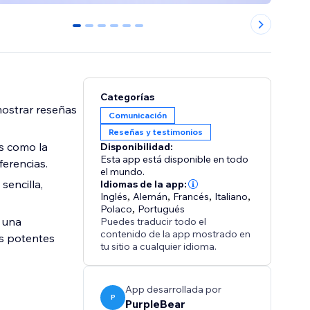
0
1
2
3
4
5
Categorías
 mostrar reseñas
Comunicación
Reseñas y testimonios
os como la
Disponibilidad:
Esta app está disponible en todo
ferencias.
el mundo.
sencilla,
Idiomas de la app:
Inglés
,
Alemán
,
Francés
,
Italiano
,
Polaco
,
Portugués
a una
Puedes traducir todo el
contenido de la app mostrado en
as potentes
tu sitio a cualquier idioma.
App desarrollada por
P
PurpleBear