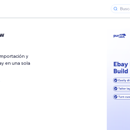
ew
importación y
ay en una sola
a