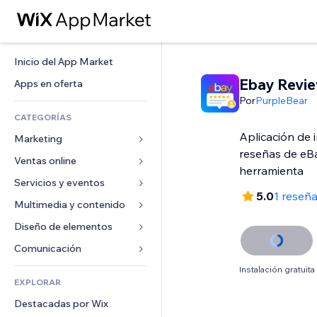
Inicio del App Market
Ebay Revi
Apps en oferta
Por
PurpleBear
CATEGORÍAS
Aplicación de 
Marketing
reseñas de eB
Ventas online
Anuncios
herramienta
Móvil
Servicios y eventos
Apps para tiendas
5.0
1 reseñ
Analíticas
Envíos y entregas
Multimedia y contenido
Hoteles
Redes sociales
Botones de venta
Eventos
Diseño de elementos
Galerías
SEO
Cursos online
Restaurantes
Música
Mapas y navegación
Comunicación 
Interacción
Impresión bajo demanda
Inmobiliarias
Pódcast
Privacidad y seguridad
Formularios
Instalación gratuita
Anuncios del sitio
Contabilidad
EXPLORAR
Reservas
Fotografía
Reloj
Blog
Email
Cupones y fidelización
Destacadas por Wix
Video
Plantillas para páginas
Encuestas