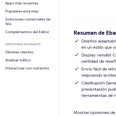
Conversión
Almacenamiento de mercancía
Apps más recientes
PDF
Efectos de imágenes
Chat
Triangulación de envíos
Compartir archivos
Populares este mes
Botones y menús
Comentarios
Precios y suscripciones
Noticias
Banners e insignias
Soluciones comerciales de 
Teléfono
Crowdfunding
Wix
Servicios de contenido
Calculadoras
Comunidad
Alimentos y bebidas
Resumen de Eba
Complementos del Editor
Efectos de texto
Buscar
Reseñas y testimonios
Clima
Diseños adaptables
CRM
APPS PARA AYUDARTE
en un estilo que 
Gráficos y tablas
Obtener clientes
Display versátil: 
Analizar tráfico
cantidad de reseña
Interactuar con visitantes
Envío fácil de ret
mejorando la inte
Clasificación Gene
presentación puli
herramientas de n
Mostrar opiniones de 