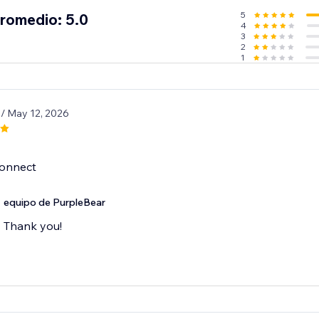
5
promedio: 5.0
4
3
2
1
1
/ May 12, 2026
connect
equipo de PurpleBear
Thank you!