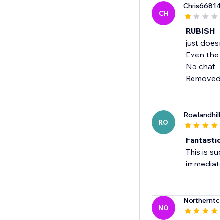
Chris6681
CH
RUBISH
just does
Even the
No chat
Removed
Rowlandhil
RO
Fantastic
This is s
immediate
Northernt
NO