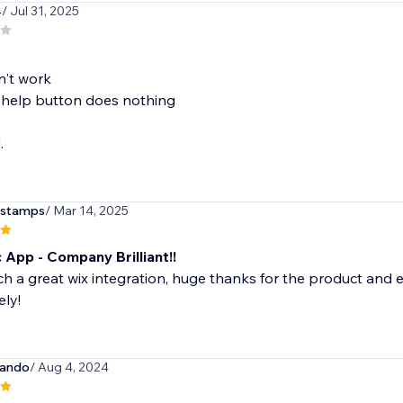
4
/ Jul 31, 2025
n't work
 help button does nothing
.
lstamps
/ Mar 14, 2025
 App - Company Brilliant!!
uch a great wix integration, huge thanks for the product and
ly!
cando
/ Aug 4, 2024