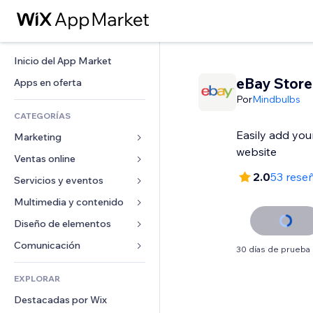
Inicio del App Market
eBay Store
Apps en oferta
Por
Mindbulbs
CATEGORÍAS
Easily add you
Marketing
website
Ventas online
Anuncios
2.0
53 rese
Móvil
Servicios y eventos
Apps para tiendas
Analíticas
Envíos y entregas
Multimedia y contenido
Hoteles
Redes sociales
Botones de venta
Eventos
Diseño de elementos
Galerías
SEO
Cursos online
Restaurantes
Música
Mapas y navegación
Comunicación 
30 días de prueba 
Interacción
Impresión bajo demanda
Inmobiliarias
Pódcast
Privacidad y seguridad
Formularios
Anuncios del sitio
Contabilidad
EXPLORAR
Reservas
Fotografía
Reloj
Blog
Email
Cupones y fidelización
Destacadas por Wix
Video
Plantillas para páginas
Encuestas