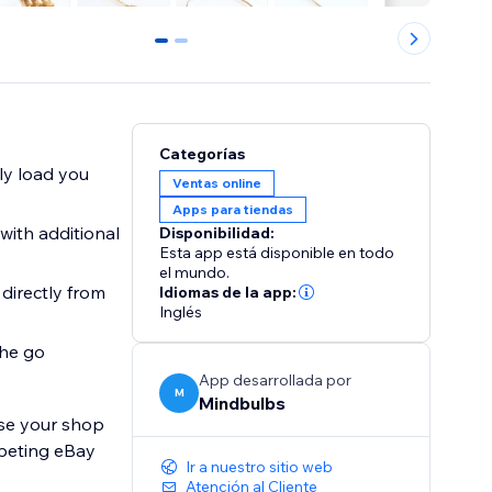
0
1
Categorías
y load you
Ventas online
Apps para tiendas
ith additional
Disponibilidad:
Esta app está disponible en todo
el mundo.
irectly from
Idiomas de la app:
Inglés
he go
App desarrollada por
M
Mindbulbs
ise your shop
mpeting eBay
Ir a nuestro sitio web
Atención al Cliente