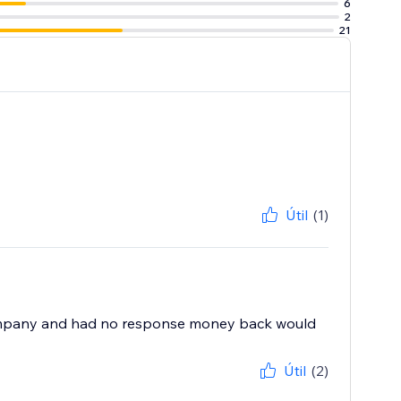
6
2
21
Útil
(1)
e company and had no response money back would
Útil
(2)