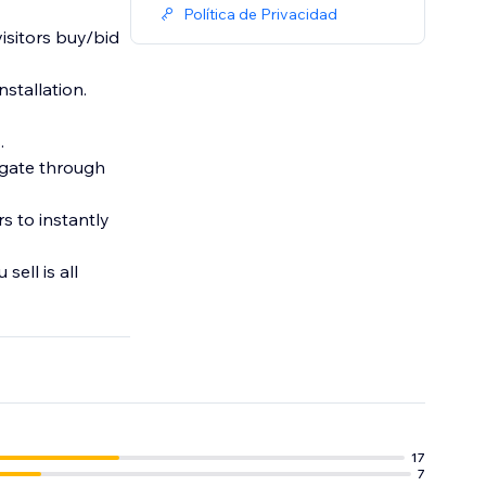
Política de Privacidad
visitors buy/bid
nstallation.
.
igate through
s to instantly
ell is all
17
7