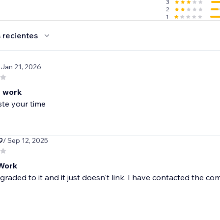
3
2
1
 recientes
 Jan 21, 2026
 work
te your time
9
/ Sep 12, 2025
Work
graded to it and it just doesn't link. I have contacted th