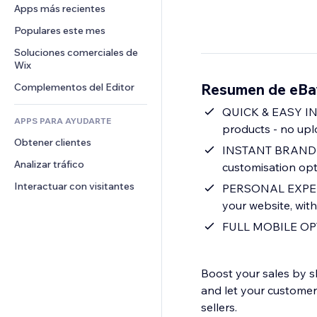
Conversión
Almacenamiento de mercancía
Apps más recientes
PDF
Efectos de imágenes
Chat
Triangulación de envíos
Compartir archivos
Populares este mes
Botones y menús
Comentarios
Precios y suscripciones
Noticias
Banners e insignias
Soluciones comerciales de 
Teléfono
Crowdfunding
Wix
Servicios de contenido
Calculadoras
Comunidad
Alimentos y bebidas
Resumen de eBa
Complementos del Editor
Efectos de texto
Buscar
Reseñas y testimonios
Clima
QUICK & EASY INT
CRM
APPS PARA AYUDARTE
products - no upl
Gráficos y tablas
Obtener clientes
INSTANT BRANDING 
Analizar tráfico
customisation opt
Interactuar con visitantes
PERSONAL EXPERIE
your website, with
FULL MOBILE OPTI
Boost your sales by 
and let your custome
sellers.