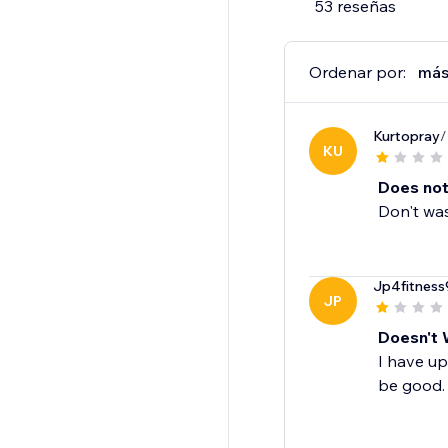
53 reseñas
Ordenar por:
más
Kurtopray
/
KU
Does not
Don't was
Jp4fitness
JP
Doesn't 
I have up
be good.