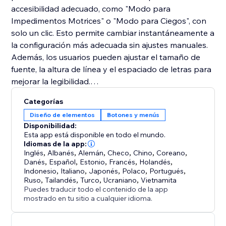
accesibilidad adecuado, como "Modo para
Impedimentos Motrices" o "Modo para Ciegos", con
solo un clic. Esto permite cambiar instantáneamente a
la configuración más adecuada sin ajustes manuales.
Además, los usuarios pueden ajustar el tamaño de
fuente, la altura de línea y el espaciado de letras para
mejorar la legibilidad.
Categorías
Para usuarios con discapacidad visual, el
Diseño de elementos
Botones y menús
complemento ofrece opciones de "Ajuste de Color",
Disponibilidad:
como "Alto Contraste" y "Contraste Oscuro",
Esta app está disponible en todo el mundo.
adaptándose a diferentes necesidades visuales. La
Idiomas de la app:
Inglés
,
Albanés
,
Alemán
,
Checo
,
Chino
,
Coreano
,
función "Lector de Texto" permite ajustar la velocidad
Danés
,
Español
,
Estonio
,
Francés
,
Holandés
,
de lectura, facilitando la escucha del contenido.
Indonesio
,
Italiano
,
Japonés
,
Polaco
,
Portugués
,
Ruso
,
Tailandés
,
Turco
,
Ucraniano
,
Vietnamita
Puedes traducir todo el contenido de la app
mostrado en tu sitio a cualquier idioma.