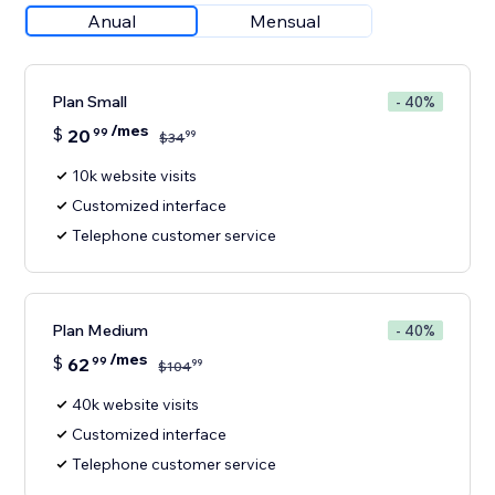
Anual
Mensual
Plan Small
- 40%
/mes
$
20
99
99
$
34
10k website visits
Customized interface
Telephone customer service
Plan Medium
- 40%
/mes
$
62
99
99
$
104
40k website visits
Customized interface
Telephone customer service