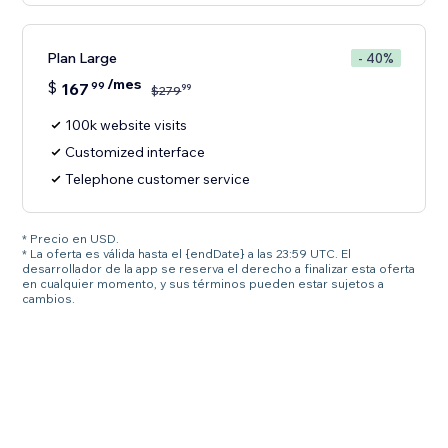
Plan Large
- 40%
/mes
$
167
99
99
$
279
100k website visits
Customized interface
Telephone customer service
* Precio en USD.
* La oferta es válida hasta el {endDate} a las 23:59 UTC. El
desarrollador de la app se reserva el derecho a finalizar esta oferta
en cualquier momento, y sus términos pueden estar sujetos a
cambios.