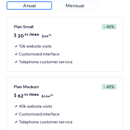
Anual
Mensual
Plan Small
- 40%
/mes
$
20
99
99
$
34
10k website visits
Customized interface
Telephone customer service
Plan Medium
- 40%
/mes
$
62
99
99
$
104
40k website visits
Customized interface
Telephone customer service