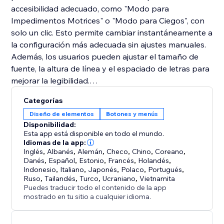
accesibilidad adecuado, como "Modo para
Impedimentos Motrices" o "Modo para Ciegos", con
solo un clic. Esto permite cambiar instantáneamente a
la configuración más adecuada sin ajustes manuales.
Además, los usuarios pueden ajustar el tamaño de
fuente, la altura de línea y el espaciado de letras para
mejorar la legibilidad.
Categorías
Para usuarios con discapacidad visual, el
Diseño de elementos
Botones y menús
complemento ofrece opciones de "Ajuste de Color",
Disponibilidad:
como "Alto Contraste" y "Contraste Oscuro",
Esta app está disponible en todo el mundo.
adaptándose a diferentes necesidades visuales. La
Idiomas de la app:
Inglés
,
Albanés
,
Alemán
,
Checo
,
Chino
,
Coreano
,
función "Lector de Texto" permite ajustar la velocidad
Danés
,
Español
,
Estonio
,
Francés
,
Holandés
,
de lectura, facilitando la escucha del contenido.
Indonesio
,
Italiano
,
Japonés
,
Polaco
,
Portugués
,
Ruso
,
Tailandés
,
Turco
,
Ucraniano
,
Vietnamita
Puedes traducir todo el contenido de la app
mostrado en tu sitio a cualquier idioma.