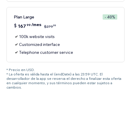
Plan Large
- 40%
/mes
$
167
99
99
$
279
100k website visits
Customized interface
Telephone customer service
* Precio en USD.
* La oferta es válida hasta el {endDate} a las 23:59 UTC. El
desarrollador de la app se reserva el derecho a finalizar esta oferta
en cualquier momento, y sus términos pueden estar sujetos a
cambios.