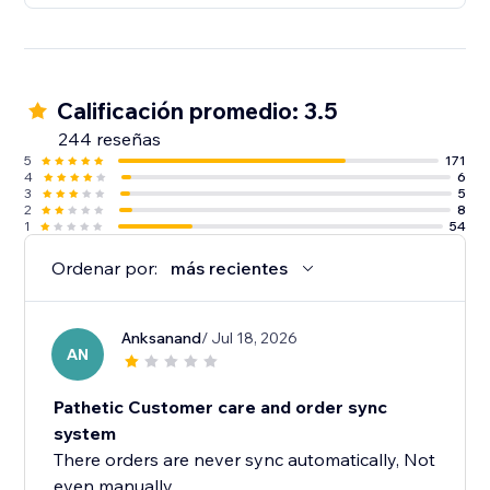
Calificación promedio: 3.5
244 reseñas
5
171
4
6
3
5
2
8
1
54
Ordenar por:
más recientes
Anksanand
/ Jul 18, 2026
AN
Pathetic Customer care and order sync
system
There orders are never sync automatically, Not
even manually