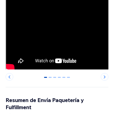
0
1
2
3
4
5
Resumen de Envía Paquetería y
Fulfillment