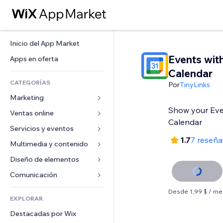
Inicio del App Market
Events wit
Apps en oferta
Calendar
CATEGORÍAS
Por
TinyLinks
Marketing
Show your Eve
Ventas online
Anuncios
Calendar
Móvil
Servicios y eventos
Apps para tiendas
1.7
7 reseña
Analíticas
Envíos y entregas
Multimedia y contenido
Hoteles
Redes sociales
Botones de venta
Eventos
Diseño de elementos
Galerías
SEO
Cursos online
Restaurantes
Música
Mapas y navegación
Comunicación 
Interacción
Impresión bajo demanda
Inmobiliarias
Pódcast
Privacidad y seguridad
Formularios
Desde 1,99 $ / me
Anuncios del sitio
Contabilidad
EXPLORAR
Reservas
Fotografía
Reloj
Blog
Email
Cupones y fidelización
Destacadas por Wix
Video
Plantillas para páginas
Encuestas