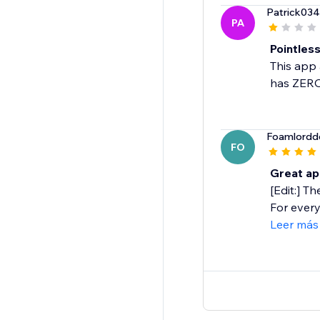
Patrick034
PA
Pointles
This app 
has ZERO 
Foamlordd
FO
Great ap
[Edit:] T
For every
Leer más