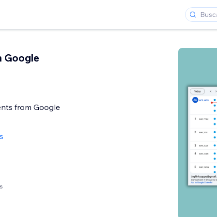
h Google
nts from Google
s
s