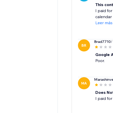
This con
I paid fo
calendar I
Leer más
Brad7710
/
BR
Google 
Poor.
Marashinv
MA
Does Not
I paid for