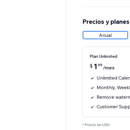
Precios y planes
Anual
Plan Unlimited
1
99
$
/mes
Unlimited Cale
Monthly, Weekl
Remove water
Customer Supp
* Precio en USD.