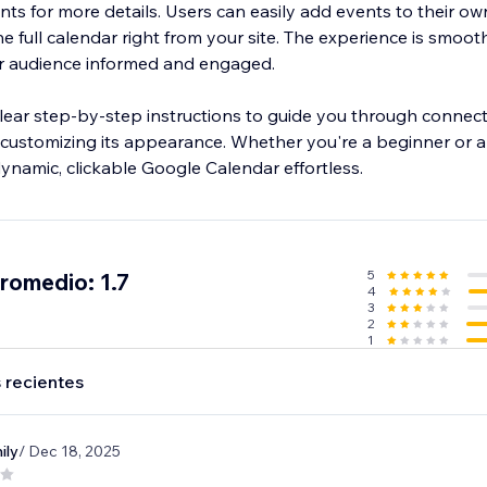
vents for more details. Users can easily add events to their ow
 full calendar right from your site. The experience is smooth,
r audience informed and engaged.
 clear step-by-step instructions to guide you through connec
ustomizing its appearance. Whether you're a beginner or a 
amic, clickable Google Calendar effortless.
5
promedio: 1.7
4
3
2
1
 recientes
ily
/ Dec 18, 2025