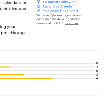
Ir a nuestro sitio web
n calendars, or
Atención al Cliente
 intuitive, and
Política de Privacidad
Vladyslav Tytarenko garantiza el
cumplimiento de la legislación
comercial de la UE.
Leer más
ting your
pro, this app
0
1
0
2
4