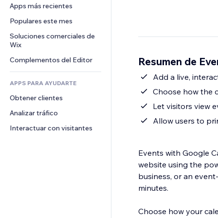
Conversión
Almacenamiento de mercancía
Apps más recientes
PDF
Efectos de imágenes
Chat
Triangulación de envíos
Compartir archivos
Populares este mes
Botones y menús
Comentarios
Precios y suscripciones
Noticias
Banners e insignias
Soluciones comerciales de 
Teléfono
Crowdfunding
Wix
Servicios de contenido
Calculadoras
Comunidad
Alimentos y bebidas
Resumen de Even
Complementos del Editor
Efectos de texto
Buscar
Reseñas y testimonios
Clima
Add a live, intera
CRM
APPS PARA AYUDARTE
Gráficos y tablas
Choose how the ca
Obtener clientes
Let visitors view 
Analizar tráfico
Allow users to pri
Interactuar con visitantes
Events with Google Ca
website using the po
business, or an event-b
minutes.
Choose how your calen