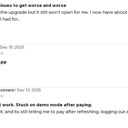
tinues to get worse and worse
r the upgrade but it still won't open for me. I now have about
 had for...
 Dec 15, 2025
App
estment
/ Dec 12, 2025
 work. Stuck on demo mode after paying.
 it, and its still telling me to pay after refreshing, logging out