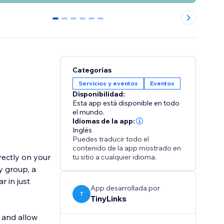
0
1
2
3
4
5
Categorías
Servicios y eventos
Eventos
Disponibilidad:
Esta app está disponible en todo
el mundo.
Idiomas de la app:
Inglés
Puedes traducir todo el
contenido de la app mostrado en
rectly on your
tu sitio a cualquier idioma.
y group, a
r in just
App desarrollada por
T
TinyLinks
 and allow