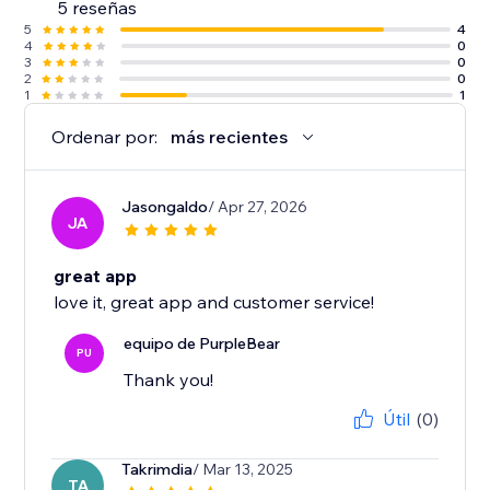
5 reseñas
5
4
4
0
3
0
2
0
1
1
Ordenar por:
más recientes
Jasongaldo
/ Apr 27, 2026
JA
great app
love it, great app and customer service!
equipo de PurpleBear
PU
Thank you!
Útil
(0)
Takrimdia
/ Mar 13, 2025
TA