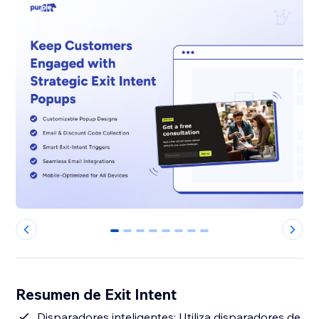
0
1
2
3
4
5
6
7
Resumen de Exit Intent
Disparadores inteligentes: Utiliza disparadores de