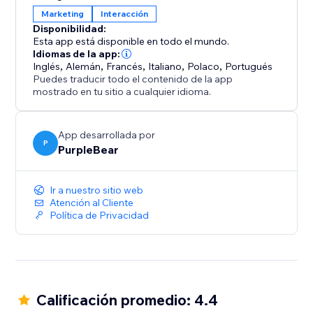
para móviles y equipada con disparadores
Marketing
Interacción
personalizables, la aplicación garantiza una
Disponibilidad:
visualización suave de las ventanas emergentes en
Esta app está disponible en todo el mundo.
todos los dispositivos, creando una experiencia fluida
Idiomas de la app:
Inglés
,
Alemán
,
Francés
,
Italiano
,
Polaco
,
Portugués
y atractiva que maximiza las interacciones con los
Puedes traducir todo el contenido de la app
clientes.
mostrado en tu sitio a cualquier idioma.
App desarrollada por
P
PurpleBear
Ir a nuestro sitio web
Atención al Cliente
Política de Privacidad
Calificación promedio: 4.4