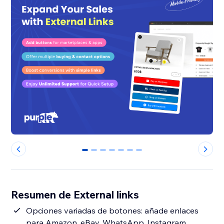
0
1
2
3
4
5
6
Resumen de External links
Opciones variadas de botones: añade enlaces
para Amazon, eBay, WhatsApp, Instagram,