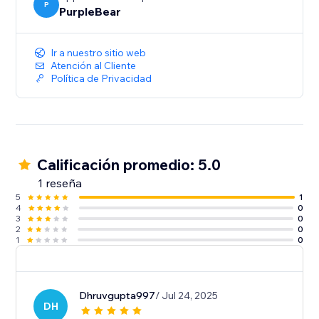
P
PurpleBear
Ir a nuestro sitio web
Atención al Cliente
Política de Privacidad
Calificación promedio: 5.0
1 reseña
5
1
4
0
3
0
2
0
1
0
Dhruvgupta997
/ Jul 24, 2025
DH