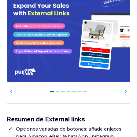
0
1
2
3
4
5
6
Resumen de External links
Opciones variadas de botones: añade enlaces
para Amazon, eBay, WhatsApp, Instagram,