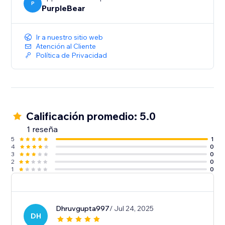
P
PurpleBear
Ir a nuestro sitio web
Atención al Cliente
Política de Privacidad
Calificación promedio: 5.0
1 reseña
5
1
4
0
3
0
2
0
1
0
Dhruvgupta997
/ Jul 24, 2025
DH