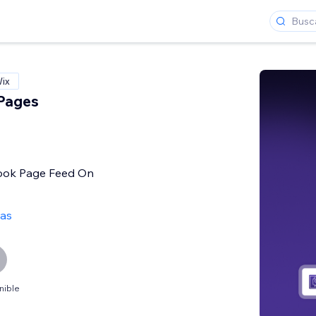
Wix
Pages
ok Page Feed On
ñas
nible