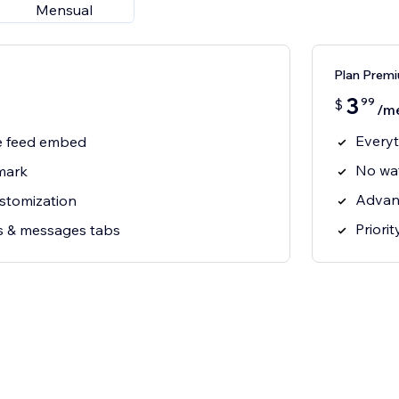
Mensual
Plan Prem
3
99
$
/m
Everyt
 feed embed
No wa
mark
Advan
ustomization
Priori
ts & messages tabs