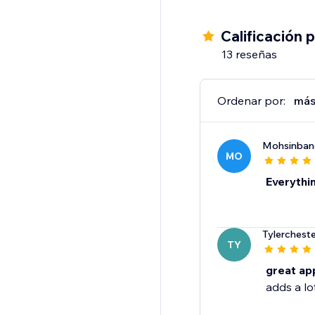
Calificación 
13 reseñas
Ordenar por:
más
Mohsinba
MO
Everythin
Tylercheste
TY
great ap
adds a lo