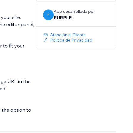
App desarrollada por
P
your site.
PURPLE
he editor panel,
Atención al Cliente
Política de Privacidad
 to fit your
ge URL in the
ed.
h the option to
udience already