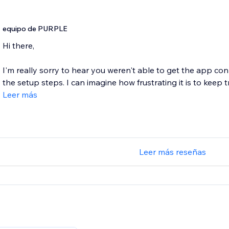
equipo de PURPLE
Hi there,
I'm really sorry to hear you weren't able to get the app conn
the setup steps. I can imagine how frustrating it is to keep try
Leer más
Leer más reseñas