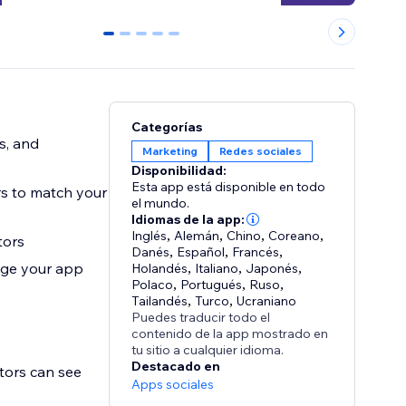
0
1
2
3
4
Categorías
s, and
Marketing
Redes sociales
Disponibilidad:
Esta app está disponible en todo
rs to match your
el mundo.
Idiomas de la app:
Inglés
,
Alemán
,
Chino
,
Coreano
,
tors
Danés
,
Español
,
Francés
,
age your app
Holandés
,
Italiano
,
Japonés
,
Polaco
,
Portugués
,
Ruso
,
Tailandés
,
Turco
,
Ucraniano
Puedes traducir todo el
contenido de la app mostrado en
tu sitio a cualquier idioma.
Destacado en
tors can see
Apps sociales