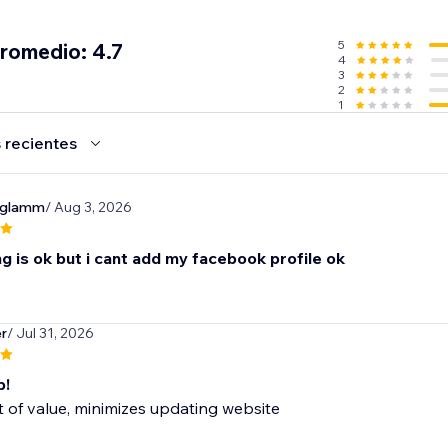
5
promedio: 4.7
4
3
2
1
 recientes
nglamm
/ Aug 3, 2026
g is ok but i cant add my facebook profile ok
r
/ Jul 31, 2026
p!
t of value, minimizes updating website