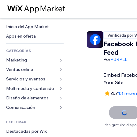
Inicio del App Market
Verificada por 
Apps en oferta
Facebook 
CATEGORÍAS
Feed
Por
PURPLE
Marketing
Ventas online
Anuncios
Embed Facebo
Móvil
Servicios y eventos
Apps para tiendas
Your Site
Analíticas
Envíos y entregas
Multimedia y contenido
Hoteles
4.7
13 rese
Redes sociales
Botones de venta
Eventos
Diseño de elementos
Galerías
SEO
Cursos online
Restaurantes
Música
Mapas y navegación
Comunicación 
Interacción
Impresión bajo demanda
Inmobiliarias
Pódcast
Privacidad y seguridad
Formularios
Anuncios del sitio
Contabilidad
EXPLORAR
Reservas
Fotografía
Reloj
Blog
Plan gratuito dispo
Email
Cupones y fidelización
Destacadas por Wix
Video
Plantillas para páginas
Encuestas