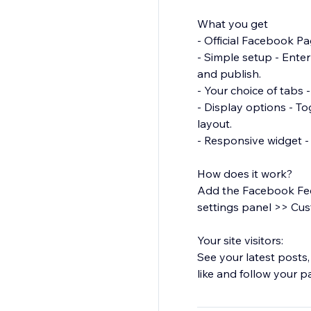
What you get
- Official Facebook P
- Simple setup - Ente
and publish.
- Your choice of tabs 
- Display options - To
layout.
- Responsive widget -
How does it work?
Add the Facebook Fee
settings panel >> Cus
Your site visitors:
See your latest posts,
like and follow your p
Get more from your si
is.