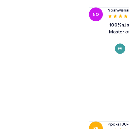
Noahwisha
NO
100%n.j
Master o
PU
Ppd-a100
PP