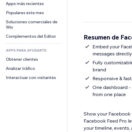
Conversión
Almacenamiento de mercancía
Apps más recientes
PDF
Efectos de imágenes
Chat
Triangulación de envíos
Compartir archivos
Populares este mes
Botones y menús
Comentarios
Precios y suscripciones
Noticias
Banners e insignias
Soluciones comerciales de 
Teléfono
Crowdfunding
Wix
Servicios de contenido
Calculadoras
Comunidad
Alimentos y bebidas
Resumen de Fac
Complementos del Editor
Efectos de texto
Buscar
Reseñas y testimonios
Clima
Embed your Facebo
CRM
APPS PARA AYUDARTE
messages directly
Gráficos y tablas
Obtener clientes
Fully customizable
Analizar tráfico
brand
Interactuar con visitantes
Responsive & fast 
One dashboard - C
from one place
Show your Facebook f
Facebook Feed Pro let
your timeline, events