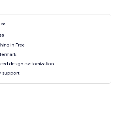
ium
es
hing in Free
termark
ced design customization
ty support