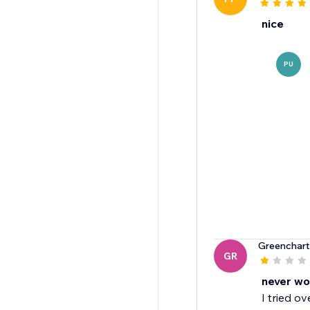
nice
PU
Greenchar
GR
never wo
I tried o