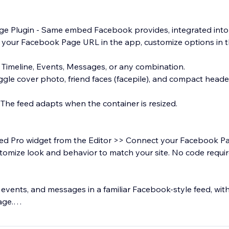
age Plugin - Same embed Facebook provides, integrated into 
r your Facebook Page URL in the app, customize options in t
- Timeline, Events, Messages, or any combination.
ggle cover photo, friend faces (facepile), and compact header
 The feed adapts when the container is resized.
d Pro widget from the Editor >> Connect your Facebook Pa
tomize look and behavior to match your site. No code requir
 events, and messages in a familiar Facebook-style feed, wit
age.
te by keeping your Facebook presence visible where your a