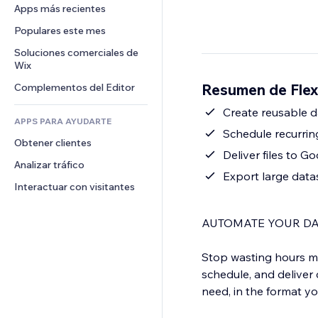
Conversión
Almacenamiento de mercancía
Apps más recientes
PDF
Efectos de imágenes
Chat
Triangulación de envíos
Compartir archivos
Populares este mes
Botones y menús
Comentarios
Precios y suscripciones
Noticias
Banners e insignias
Soluciones comerciales de 
Teléfono
Crowdfunding
Wix
Servicios de contenido
Calculadoras
Comunidad
Alimentos y bebidas
Resumen de Flexi
Complementos del Editor
Efectos de texto
Buscar
Reseñas y testimonios
Clima
Create reusable d
CRM
APPS PARA AYUDARTE
Gráficos y tablas
Schedule recurrin
Obtener clientes
Deliver files to G
Analizar tráfico
Export large data
Interactuar con visitantes
AUTOMATE YOUR DA
Stop wasting hours man
schedule, and deliver
need, in the format y