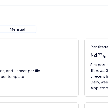
Mensual
Plan Starte
4
99
$
/m
5 export 
1K rows, 
s, and 1 sheet per file
3 recent 
d per template
Daily, we
App stora