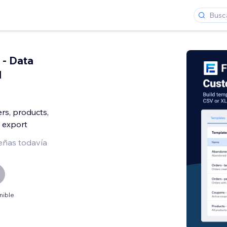
 - Data
l
rs, products,
 export
eñas todavía
nible