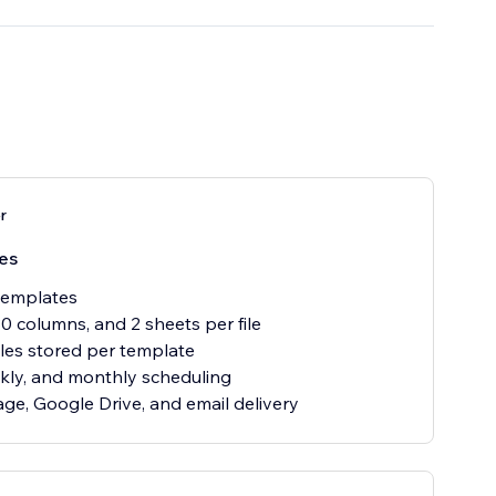
r
es
templates
30 columns, and 2 sheets per file
files stored per template
ekly, and monthly scheduling
ge, Google Drive, and email delivery