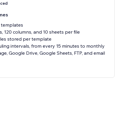
nced
mes
 templates
, 120 columns, and 10 sheets per file
files stored per template
uling intervals, from every 15 minutes to monthly
ge, Google Drive, Google Sheets, FTP, and email