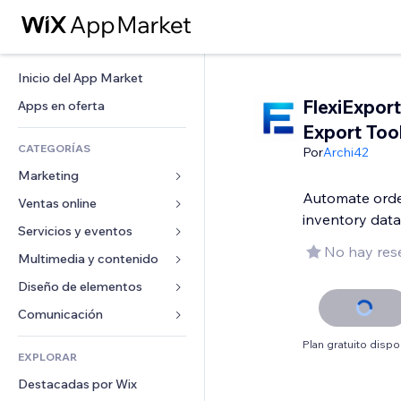
Inicio del App Market
FlexiExport
Apps en oferta
Export Too
CATEGORÍAS
Por
Archi42
Marketing
Automate orde
Ventas online
Anuncios
inventory data
Móvil
Servicios y eventos
Apps para tiendas
No hay res
Analíticas
Envíos y entregas
Multimedia y contenido
Hoteles
Redes sociales
Botones de venta
Eventos
Diseño de elementos
Galerías
SEO
Cursos online
Restaurantes
Música
Mapas y navegación
Comunicación 
Interacción
Impresión bajo demanda
Inmobiliarias
Pódcast
Privacidad y seguridad
Formularios
Plan gratuito dispo
Anuncios del sitio
Contabilidad
EXPLORAR
Reservas
Fotografía
Reloj
Blog
Email
Cupones y fidelización
Destacadas por Wix
Video
Plantillas para páginas
Encuestas