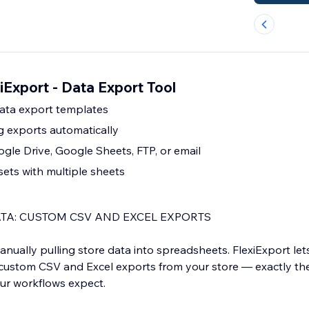
Export - Data Export Tool
ata export templates
g exports automatically
oogle Drive, Google Sheets, FTP, or email
sets with multiple sheets
TA: CUSTOM CSV AND EXCEL EXPORTS
ually pulling store data into spreadsheets. FlexiExport lets
 custom CSV and Excel exports from your store — exactly the
our workflows expect.