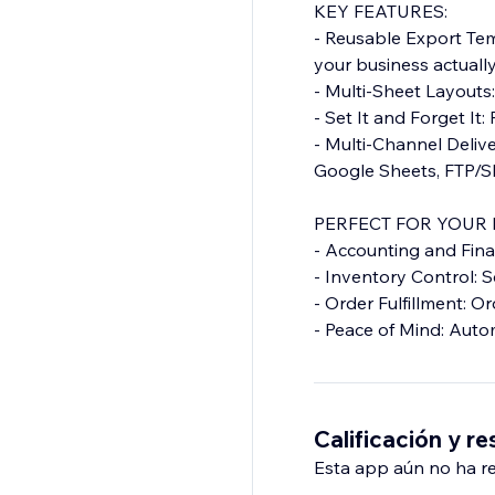
KEY FEATURES:
- Reusable Export Tem
your business actually
- Multi-Sheet Layouts
- Set It and Forget It
- Multi-Channel Delive
Google Sheets, FTP/SF
PERFECT FOR YOUR
- Accounting and Fina
- Inventory Control: 
- Order Fulfillment: Or
- Peace of Mind: Autom
Calificación y r
Esta app aún no ha rec