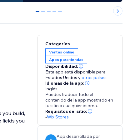
0
1
2
3
4
Categorías
Ventas online
Apps para tiendas
Disponibilidad:
Esta app está disponible para
Estados Unidos
y
otros países.
Idiomas de la app:
Inglés
Puedes traducir todo el
contenido de la app mostrado en
tu sitio a cualquier idioma.
Requisitos del sitio:
 you build,
-
Wix Stores
 fields you
App desarrollada por
A