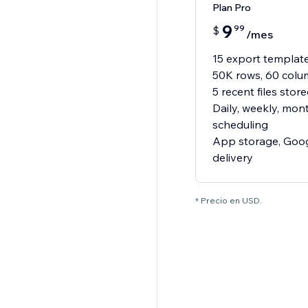
Plan Pro
9
99
$
/mes
15 export templat
50K rows, 60 colum
5 recent files stor
Daily, weekly, mon
scheduling
App storage, Googl
delivery
* Precio en USD.