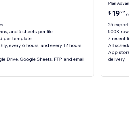
Plan Adva
19
99
$
/
es
25 export
ns, and 5 sheets per file
500K rows
ed per template
7 recent 
thly, every 6 hours, and every 12 hours
All sched
App stora
e Drive, Google Sheets, FTP, and email
delivery