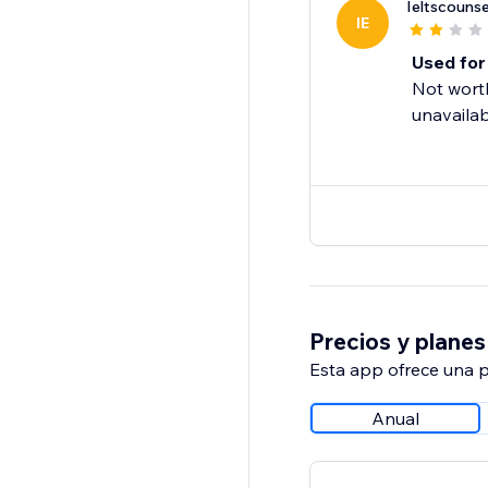
Ieltscounse
IE
Used for 
Not wort
unavailab
Precios y planes
Esta app ofrece una p
Anual