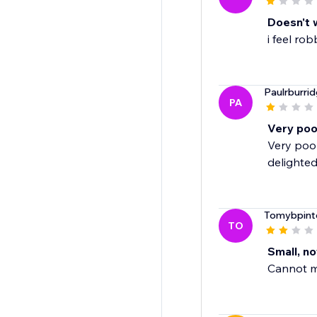
Doesn't 
i feel ro
Paulrburri
PA
Very poo
Very poor
delighted
Tomybpint
TO
Small, n
Cannot ma