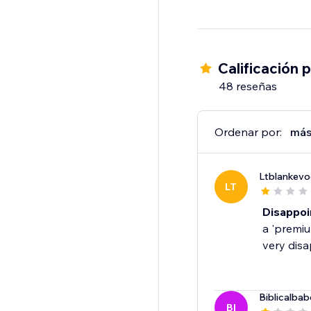
Calificación 
48 reseñas
Ordenar por:
más
Ltblankevo
LT
Disappoi
a 'premiu
very disa
Biblicalbab
BI