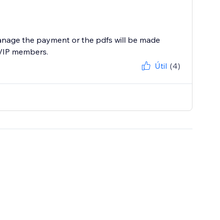
anage the payment or the pdfs will be made
m/VIP members.
Útil
(4)