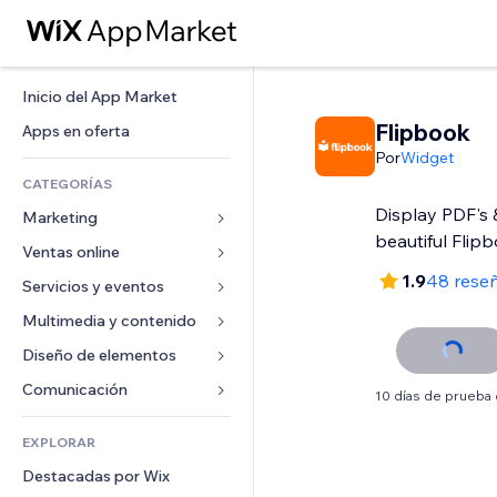
Inicio del App Market
Flipbook
Apps en oferta
Por
Widget
CATEGORÍAS
Display PDF's 
Marketing
beautiful Flip
Ventas online
Anuncios
1.9
48 rese
Móvil
Servicios y eventos
Apps para tiendas
Analíticas
Envíos y entregas
Multimedia y contenido
Hoteles
Redes sociales
Botones de venta
Eventos
Diseño de elementos
Galerías
SEO
Cursos online
Restaurantes
Música
Mapas y navegación
Comunicación 
10 días de prueba 
Interacción
Impresión bajo demanda
Inmobiliarias
Pódcast
Privacidad y seguridad
Formularios
Anuncios del sitio
Contabilidad
EXPLORAR
Reservas
Fotografía
Reloj
Blog
Email
Cupones y fidelización
Destacadas por Wix
Video
Plantillas para páginas
Encuestas