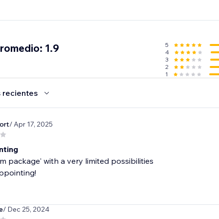
5
promedio: 1.9
4
3
2
1
 recientes
ort
/ Apr 17, 2025
nting
m package' with a very limited possibilities
ppointing!
e
/ Dec 25, 2024