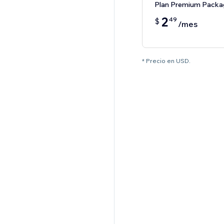
Plan Premium Packa
2
49
$
/mes
* Precio en USD.