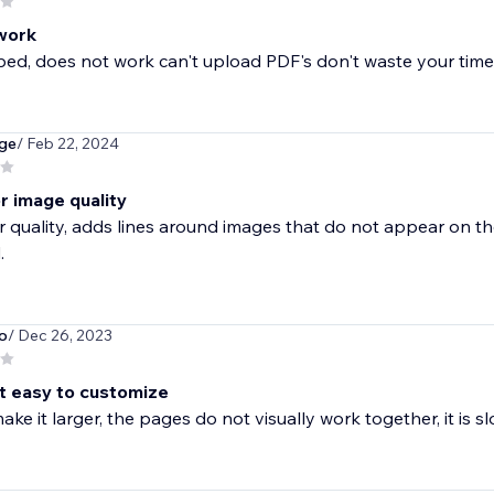
work
bbed, does not work can't upload PDF's don't waste your tim
dge
/ Feb 22, 2024
r image quality
 quality, adds lines around images that do not appear on th
.
o
/ Dec 26, 2023
ot easy to customize
ke it larger, the pages do not visually work together, it is 