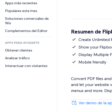
Conversión
Almacenamiento de mercancía
Apps más recientes
PDF
Efectos de imágenes
Chat
Triangulación de envíos
Compartir archivos
Populares este mes
Botones y menús
Comentarios
Precios y suscripciones
Noticias
Banners e insignias
Soluciones comerciales de 
Teléfono
Crowdfunding
Wix
Servicios de contenido
Calculadoras
Comunidad
Alimentos y bebidas
Resumen de Fli
Complementos del Editor
Efectos de texto
Buscar
Reseñas y testimonios
Clima
Create Unlimited 
CRM
APPS PARA AYUDARTE
Gráficos y tablas
Show your Flipbo
Obtener clientes
Display Multiple 
Analizar tráfico
Mobile friendly
Interactuar con visitantes
Convert PDF files and 
and let your website 
menus and more. Displ
Ver demo de la a