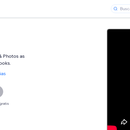
& Photos as
books.
ñas
gratis