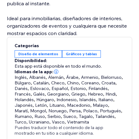
publica al instante.
Ideal para inmobiliarias, diseñadores de interiores,
organizadores de eventos y cualquiera que necesite
mostrar espacios con claridad.
Categorías
Diseño de elementos
Gráficos y tablas
Disponibilidad:
Esta app está disponible en todo el mundo.
Idiomas de la app:
Inglés
,
Albanés
,
Alemán
,
Árabe
,
Armenio
,
Bielorruso
,
Búlgaro
,
Catalán
,
Checo
,
Chino
,
Coreano
,
Croata
,
Danés
,
Eslovaco
,
Español
,
Estonio
,
Finlandés
,
Francés
,
Galés
,
Georgiano
,
Griego
,
Hebreo
,
Hindi
,
Holandés
,
Húngaro
,
Indonesio
,
Islandés
,
Italiano
,
Japonés
,
Letón
,
Lituano
,
Macedonio
,
Malayo
,
Maratí
,
Mongol
,
Noruego
,
Persa
,
Polaco
,
Portugués
,
Rumano
,
Ruso
,
Serbio
,
Sueco
,
Tagalo
,
Tailandés
,
Turco
,
Ucraniano
,
Vasco
,
Vietnamita
Puedes traducir todo el contenido de la app
mostrado en tu sitio a cualquier idioma.