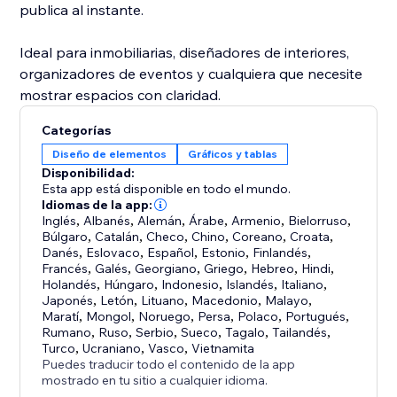
publica al instante.
Ideal para inmobiliarias, diseñadores de interiores,
organizadores de eventos y cualquiera que necesite
mostrar espacios con claridad.
Categorías
Diseño de elementos
Gráficos y tablas
Disponibilidad:
Esta app está disponible en todo el mundo.
Idiomas de la app:
Inglés
,
Albanés
,
Alemán
,
Árabe
,
Armenio
,
Bielorruso
,
Búlgaro
,
Catalán
,
Checo
,
Chino
,
Coreano
,
Croata
,
Danés
,
Eslovaco
,
Español
,
Estonio
,
Finlandés
,
Francés
,
Galés
,
Georgiano
,
Griego
,
Hebreo
,
Hindi
,
Holandés
,
Húngaro
,
Indonesio
,
Islandés
,
Italiano
,
Japonés
,
Letón
,
Lituano
,
Macedonio
,
Malayo
,
Maratí
,
Mongol
,
Noruego
,
Persa
,
Polaco
,
Portugués
,
Rumano
,
Ruso
,
Serbio
,
Sueco
,
Tagalo
,
Tailandés
,
Turco
,
Ucraniano
,
Vasco
,
Vietnamita
Puedes traducir todo el contenido de la app
mostrado en tu sitio a cualquier idioma.