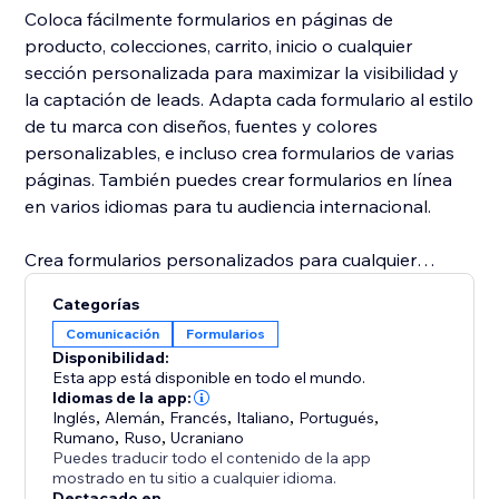
Coloca fácilmente formularios en páginas de
producto, colecciones, carrito, inicio o cualquier
sección personalizada para maximizar la visibilidad y
la captación de leads. Adapta cada formulario al estilo
de tu marca con diseños, fuentes y colores
personalizables, e incluso crea formularios de varias
páginas. También puedes crear formularios en línea
en varios idiomas para tu audiencia internacional.
Crea formularios personalizados para cualquier
propósito: desde un formulario simple de contacto
Categorías
hasta un formulario avanzado de varios pasos o un
Comunicación
Formularios
formulario dinámico con carga de archivos. Nuestro
Disponibilidad:
creador de formularios sin código te da la flexibilidad
Esta app está disponible en todo el mundo.
para diseñar y mostrar formularios de alta conversión
Idiomas de la app:
Inglés
,
Alemán
,
Francés
,
Italiano
,
Portugués
,
en cualquier parte de tu tienda.
Rumano
,
Ruso
,
Ucraniano
Puedes traducir todo el contenido de la app
mostrado en tu sitio a cualquier idioma.
Destacado en