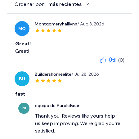
Ordenar por:
más recientes
Montgomeryhalllynn
/ Aug 3, 2026
MO
Great!
Great!
Útil
(0)
Buildershomeelite
/ Jul 28, 2026
BU
fast
equipo de PurpleBear
PU
Thank you! Reviews like yours help
us keep improving. We're glad you're
satisfied.