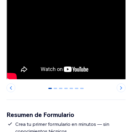
0
1
2
3
4
5
6
Resumen de Formulario
Crea tu primer formulario en minutos — sin
conocimientos técnicos