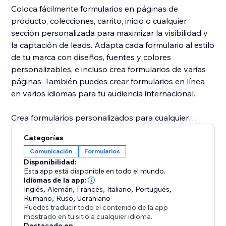
Coloca fácilmente formularios en páginas de
producto, colecciones, carrito, inicio o cualquier
sección personalizada para maximizar la visibilidad y
la captación de leads. Adapta cada formulario al estilo
de tu marca con diseños, fuentes y colores
personalizables, e incluso crea formularios de varias
páginas. También puedes crear formularios en línea
en varios idiomas para tu audiencia internacional.
Crea formularios personalizados para cualquier
propósito: desde un formulario simple de contacto
Categorías
hasta un formulario avanzado de varios pasos o un
Comunicación
Formularios
formulario dinámico con carga de archivos. Nuestro
Disponibilidad:
creador de formularios sin código te da la flexibilidad
Esta app está disponible en todo el mundo.
para diseñar y mostrar formularios de alta conversión
Idiomas de la app:
Inglés
,
Alemán
,
Francés
,
Italiano
,
Portugués
,
en cualquier parte de tu tienda.
Rumano
,
Ruso
,
Ucraniano
Puedes traducir todo el contenido de la app
mostrado en tu sitio a cualquier idioma.
Destacado en