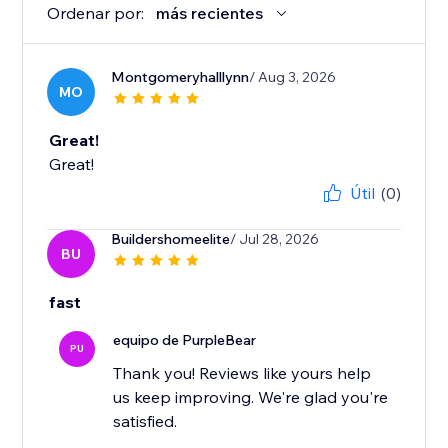
Ordenar por:
más recientes
Montgomeryhalllynn
/ Aug 3, 2026
MO
Great!
Great!
Útil
(0)
Buildershomeelite
/ Jul 28, 2026
BU
fast
equipo de PurpleBear
PU
Thank you! Reviews like yours help
us keep improving. We're glad you're
satisfied.