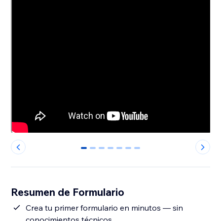
0
1
2
3
4
5
6
Resumen de Formulario
Crea tu primer formulario en minutos — sin
conocimientos técnicos