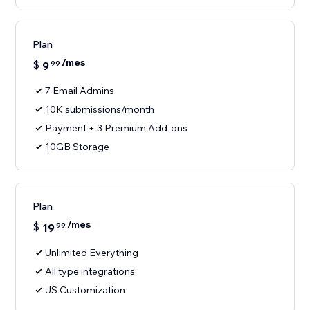
Plan
/mes
$
9
99
7 Email Admins
10K submissions/month
Payment + 3 Premium Add-ons
10GB Storage
Plan
/mes
$
19
99
Unlimited Everything
All type integrations
JS Customization