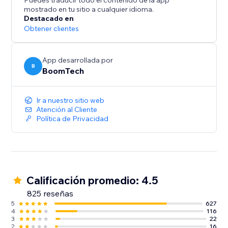
Puedes traducir todo el contenido de la app
mostrado en tu sitio a cualquier idioma.
Destacado en
Obtener clientes
App desarrollada por
B
BoomTech
Ir a nuestro sitio web
Atención al Cliente
Política de Privacidad
Calificación promedio: 4.5
825 reseñas
5
627
4
116
3
22
2
16