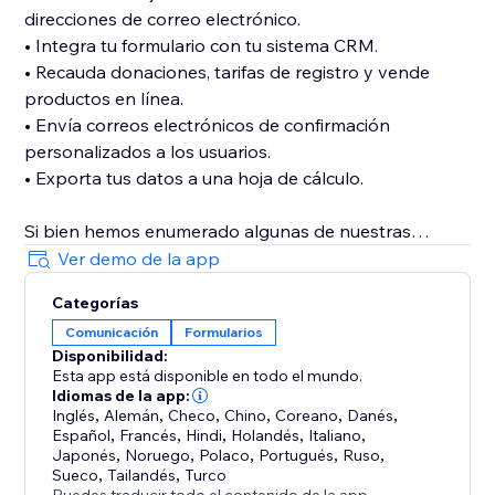
direcciones de correo electrónico.
• Integra tu formulario con tu sistema CRM.
• Recauda donaciones, tarifas de registro y vende
productos en línea.
• Envía correos electrónicos de confirmación
personalizados a los usuarios.
• Exporta tus datos a una hoja de cálculo.
Si bien hemos enumerado algunas de nuestras
funciones favoritas, es mejor que pruebes BoomForm
Ver demo de la app
tú mismo. ¡No es necesario que crees una cuenta
Categorías
adicional con nosotros! Todo lo que necesitas es tu
Comunicación
Formularios
cuenta y unos minutos para crear un formulario y
Disponibilidad:
comenzar a usarlo de inmediato.
Esta app está disponible en todo el mundo.
Idiomas de la app:
Inglés
,
Alemán
,
Checo
,
Chino
,
Coreano
,
Danés
,
Español
,
Francés
,
Hindi
,
Holandés
,
Italiano
,
Japonés
,
Noruego
,
Polaco
,
Portugués
,
Ruso
,
Sueco
,
Tailandés
,
Turco