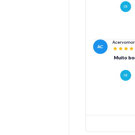
CE
Acervomor
AC
Muito b
CE