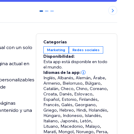
0
1
2
Categorías
al con un solo
Marketing
Redes sociales
Disponibilidad:
Esta app está disponible en todo
gina actual en
el mundo.
Idiomas de la app:
Inglés
,
Albanés
,
Alemán
,
Árabe
,
personalizables
Armenio
,
Bielorruso
,
Búlgaro
,
 de
Catalán
,
Checo
,
Chino
,
Coreano
,
Croata
,
Danés
,
Eslovaco
,
Español
,
Estonio
,
Finlandés
,
páginas
Francés
,
Galés
,
Georgiano
,
contenido y una
Griego
,
Hebreo
,
Hindi
,
Holandés
,
Húngaro
,
Indonesio
,
Islandés
,
Italiano
,
Japonés
,
Letón
,
Lituano
,
Macedonio
,
Malayo
,
Maratí
,
Mongol
,
Noruego
,
Persa
,