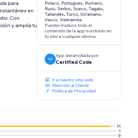
ada para
Polaco
,
Portugués
,
Rumano
,
Ruso
,
Serbio
,
Sueco
,
Tagalo
,
 instantáneo en
Tailandés
,
Turco
,
Ucraniano
,
itio. Con
Vasco
,
Vietnamita
cción y amplía tu
Puedes traducir todo el
contenido de la app mostrado en
tu sitio a cualquier idioma.
App desarrollada por
CC
Certified Code
Ir a nuestro sitio web
Atención al Cliente
Política de Privacidad
71
1
0