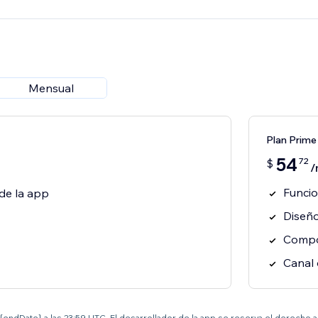
Mensual
Plan Prime
54
72
$
/
Funcio
de la app
Diseño
Compo
Canal 
el {endDate} a las 23:59 UTC. El desarrollador de la app se reserva el derecho