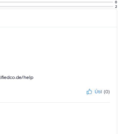
0
2
ifiedco.de/help
Útil
(0)