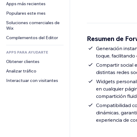
Conversión
Almacenamiento de mercancía
Apps más recientes
PDF
Efectos de imágenes
Chat
Triangulación de envíos
Compartir archivos
Populares este mes
Botones y menús
Comentarios
Precios y suscripciones
Noticias
Banners e insignias
Soluciones comerciales de 
Teléfono
Crowdfunding
Wix
Servicios de contenido
Calculadoras
Comunidad
Alimentos y bebidas
Resumen de Forw
Complementos del Editor
Efectos de texto
Buscar
Reseñas y testimonios
Clima
Generación instan
CRM
APPS PARA AYUDARTE
toque, facilitand
Gráficos y tablas
Obtener clientes
Compartir social e
Analizar tráfico
distintas redes so
Interactuar con visitantes
Widgets personali
en cualquier pági
compartición flui
Compatibilidad co
dinámicas, garant
experiencia de co