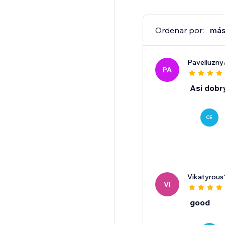
Ordenar por:
más
Pavelluzny
PA
Asi dobr
CE
Vikatyrou
VI
good