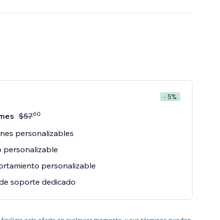
- 5%
60
mes
$
57
nes personalizables
 personalizable
rtamiento personalizable
de soporte dedicado
 a finalizar esta oferta en cualquier momento, y sus términos pueden