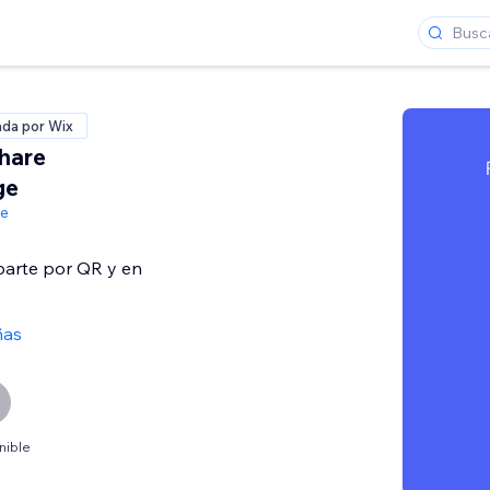
ada por Wix
hare
ge
de
arte por QR y en
ñas
nible