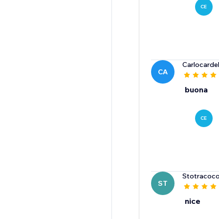
CE
Carlocarde
CA
buona
CE
Stotracoc
ST
nice