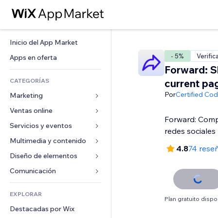
Inicio del App Market
- 5%
Verific
Apps en oferta
Forward: S
CATEGORÍAS
current pa
Por
Certified Co
Marketing
Ventas online
Anuncios
Forward: Comp
Móvil
Servicios y eventos
Apps para tiendas
redes sociales
Analíticas
Envíos y entregas
Multimedia y contenido
Hoteles
4.8
74 rese
Redes sociales
Botones de venta
Eventos
Diseño de elementos
Galerías
SEO
Cursos online
Restaurantes
Música
Mapas y navegación
Comunicación 
Interacción
Impresión bajo demanda
Inmobiliarias
Pódcast
Privacidad y seguridad
Formularios
Anuncios del sitio
Contabilidad
EXPLORAR
Reservas
Fotografía
Reloj
Blog
Plan gratuito dispo
Email
Cupones y fidelización
Destacadas por Wix
Video
Plantillas para páginas
Encuestas