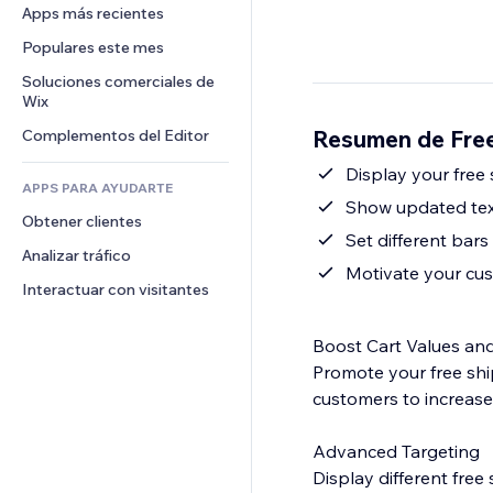
Conversión
Almacenamiento de mercancía
Apps más recientes
PDF
Efectos de imágenes
Chat
Triangulación de envíos
Compartir archivos
Populares este mes
Botones y menús
Comentarios
Precios y suscripciones
Noticias
Banners e insignias
Soluciones comerciales de 
Teléfono
Crowdfunding
Wix
Servicios de contenido
Calculadoras
Comunidad
Alimentos y bebidas
Resumen de Free
Complementos del Editor
Efectos de texto
Buscar
Reseñas y testimonios
Clima
Display your free 
CRM
APPS PARA AYUDARTE
Gráficos y tablas
Show updated tex
Obtener clientes
Set different bars 
Analizar tráfico
Motivate your cus
Interactuar con visitantes
Boost Cart Values and
Promote your free shi
customers to increase
Advanced Targeting
Display different free