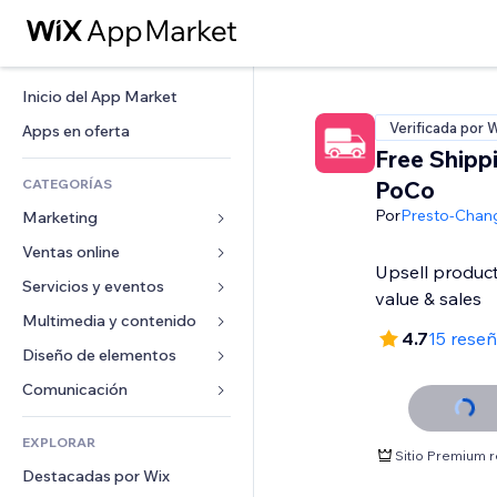
Inicio del App Market
Verificada por 
Apps en oferta
Free Shipp
CATEGORÍAS
PoCo
Por
Presto-Chan
Marketing
Ventas online
Anuncios
Upsell product
Móvil
Servicios y eventos
Apps para tiendas
value & sales
Analíticas
Envíos y entregas
Multimedia y contenido
Hoteles
4.7
15 rese
Redes sociales
Botones de venta
Eventos
Diseño de elementos
Galerías
SEO
Cursos online
Restaurantes
Música
Mapas y navegación
Comunicación 
Interacción
Impresión bajo demanda
Inmobiliarias
Pódcast
Privacidad y seguridad
Formularios
Anuncios del sitio
Contabilidad
EXPLORAR
Reservas
Fotografía
Reloj
Blog
Sitio Premium 
Email
Cupones y fidelización
Destacadas por Wix
Video
Plantillas para páginas
Encuestas