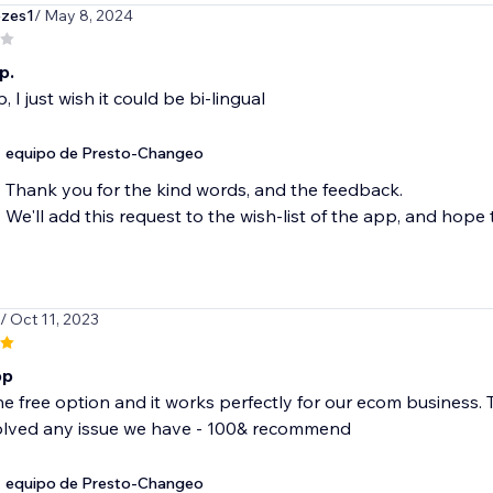
ezes1
/ May 8, 2024
p.
 I just wish it could be bi-lingual
equipo de Presto-Changeo
Thank you for the kind words, and the feedback.
We'll add this request to the wish-list of the app, and hope t
/ Oct 11, 2023
pp
e free option and it works perfectly for our ecom business. 
olved any issue we have - 100& recommend
equipo de Presto-Changeo