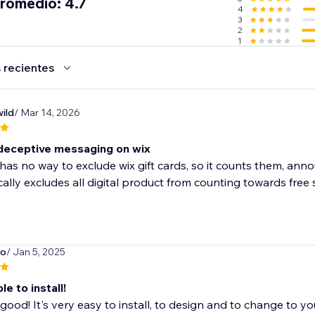
promedio: 4.7
4
3
2
1
 recientes
ild
/ Mar 14, 2026
deceptive messaging on wix
has no way to exclude wix gift cards, so it counts them, ann
ally excludes all digital product from counting towards free sh
co
/ Jan 5, 2025
le to install!
 good! It's very easy to install, to design and to change to yo