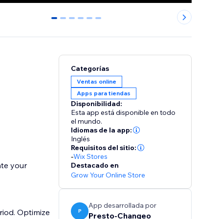
0
1
2
3
4
5
Categorías
Ventas online
Apps para tiendas
Disponibilidad:
Esta app está disponible en todo
el mundo.
Idiomas de la app:
Inglés
Requisitos del sitio:
-
Wix Stores
ate your
Destacado en
Grow Your Online Store
App desarrollada por
riod. Optimize
P
Presto-Changeo