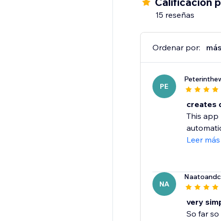
Calificación 
15 reseñas
Ordenar por:
más
Peterinthew
PE
creates 
This app 
automatic
Leer más
Naatoand
NA
very simp
So far so