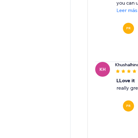
you can u
Leer más
PR
Khushalhin
KH
LLove it
really gr
PR