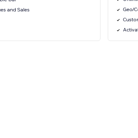
Geo/Co
ues and Sales
Custom
Activa