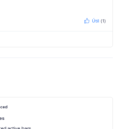
Útil
(1)
nced
es
ted active bars