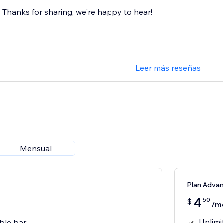
Thanks for sharing, we're happy to hear!
Leer más reseñas
Mensual
Plan Adva
4
50
$
/m
Unlimi
ble bar