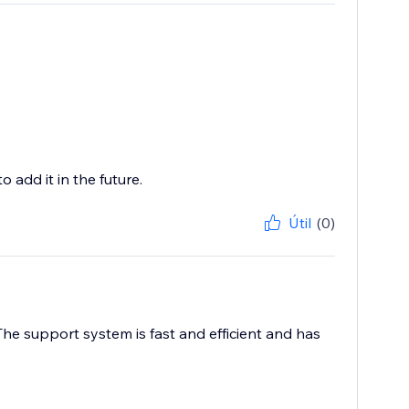
o add it in the future.
Útil
(0)
The support system is fast and efficient and has