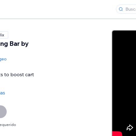
Wix
ing Bar by
geo
s to boost cart
ñas
requerido