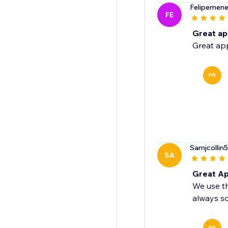
Felipemen
FE
Great ap
Great app,
PR
Samjcollin5
SA
Great A
We use th
always s
PR