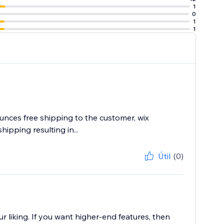
1
0
1
1
ounces free shipping to the customer, wix
ipping resulting in...
Útil
(0)
ur liking. If you want higher-end features, then