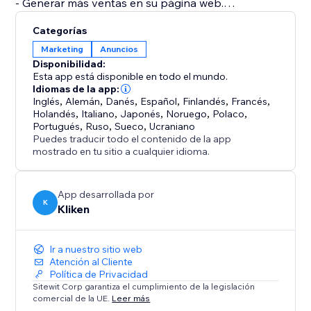
- Generar más ventas en su página web.
- Generar más reservas en su página web.
Categorías
- Generar más clientes potenciales en su página web.
Marketing
Anuncios
- Integrada completamente en la página web.
Disponibilidad:
Elabore y gestione campañas directamente desde
Esta app está disponible en todo el mundo.
nuestra aplicación.
Idiomas de la app:
Inglés
,
Alemán
,
Danés
,
Español
,
Finlandés
,
Francés
,
- Resultados claros. Las ventas, reservas, llamadas y
Holandés
,
Italiano
,
Japonés
,
Noruego
,
Polaco
,
formularios de contacto se detectan de forma
Portugués
,
Ruso
,
Sueco
,
Ucraniano
automática para que pueda ver cuáles son los
Puedes traducir todo el contenido de la app
mostrado en tu sitio a cualquier idioma.
ingresos, las ventas y los clientes potenciales que
App desarrollada por
K
Kliken
Ir a nuestro sitio web
Atención al Cliente
Política de Privacidad
Sitewit Corp garantiza el cumplimiento de la legislación
comercial de la UE.
Leer más