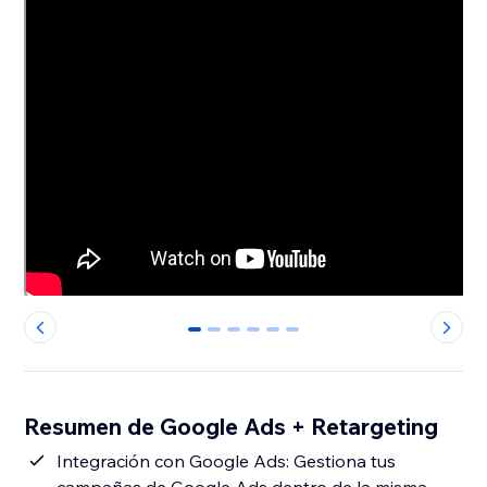
0
1
2
3
4
5
Resumen de Google Ads + Retargeting
Integración con Google Ads: Gestiona tus