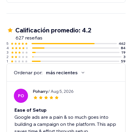
Calificación promedio: 4.2
627 reseñas
5
462
4
84
3
19
2
3
1
59
Ordenar por:
más recientes
Poharry
/ Aug 5, 2026
PO
Ease of Setup
Google ads are a pain & so much goes into
building a campaign on the platform. This app
saves time & effort through setup.