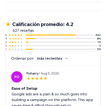
Calificación promedio: 4.2
627 reseñas
5
462
4
84
3
19
2
3
1
59
Ordenar por:
más recientes
Poharry
/ Aug 5, 2026
PO
Ease of Setup
Google ads are a pain & so much goes into
building a campaign on the platform. This app
saves time & effort through setup.