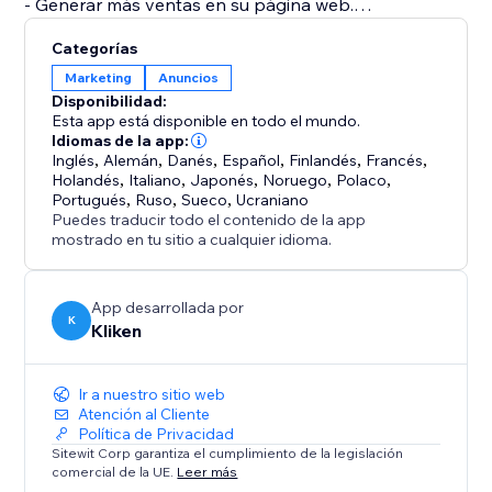
- Generar más ventas en su página web.
- Generar más reservas en su página web.
Categorías
- Generar más clientes potenciales en su página web.
Marketing
Anuncios
- Integrada completamente en la página web.
Disponibilidad:
Elabore y gestione campañas directamente desde
Esta app está disponible en todo el mundo.
nuestra aplicación.
Idiomas de la app:
Inglés
,
Alemán
,
Danés
,
Español
,
Finlandés
,
Francés
,
- Resultados claros. Las ventas, reservas, llamadas y
Holandés
,
Italiano
,
Japonés
,
Noruego
,
Polaco
,
formularios de contacto se detectan de forma
Portugués
,
Ruso
,
Sueco
,
Ucraniano
automática para que pueda ver cuáles son los
Puedes traducir todo el contenido de la app
mostrado en tu sitio a cualquier idioma.
ingresos, las ventas y los clientes potenciales que
App desarrollada por
K
Kliken
Ir a nuestro sitio web
Atención al Cliente
Política de Privacidad
Sitewit Corp garantiza el cumplimiento de la legislación
comercial de la UE.
Leer más