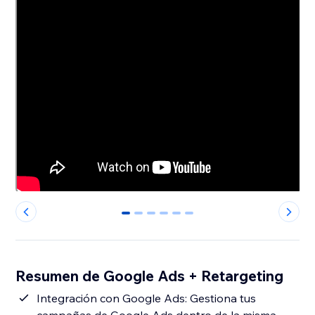
0
1
2
3
4
5
Resumen de Google Ads + Retargeting
Integración con Google Ads: Gestiona tus