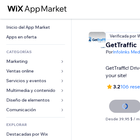
Inicio del App Market
Verificada por 
Apps en oferta
GetTraffic
Por
Infolinks Med
CATEGORÍAS
Marketing
GetTraffic! Dri
Ventas online
Anuncios
your site!
Móvil
Servicios y eventos
Apps para tiendas
3.2
106 res
Analíticas
Envíos y entregas
Multimedia y contenido
Hoteles
Redes sociales
Botones de venta
Eventos
Diseño de elementos
Galerías
SEO
Cursos online
Restaurantes
Música
Mapas y navegación
Comunicación 
Interacción
Impresión bajo demanda
Inmobiliarias
Pódcast
Privacidad y seguridad
Formularios
Desde 39,95 $ / 
Anuncios del sitio
Contabilidad
EXPLORAR
Reservas
Fotografía
Reloj
Blog
Email
Cupones y fidelización
Destacadas por Wix
Video
Plantillas para páginas
Encuestas