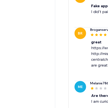
Fake app
I did't pa
Broganserv
BR
great
https://w
http://mi
centralc
are great
Melanie78
ME
Are ther
I am curi