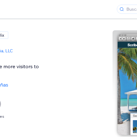
Wix
ia, LLC
ve more visitors to
eñas
mes