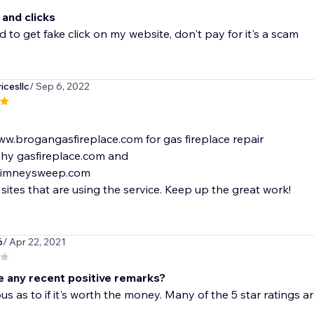
 and clicks
id to get fake click on my website, don't pay for it's a scam
icesllc
/ Sep 6, 2022
ww.brogangasfireplace.com for gas fireplace repair
shy gasfireplace.com and
himneysweep.com
 sites that are using the service. Keep up the great work!
6
/ Apr 22, 2021
e any recent positive remarks?
ous as to if it's worth the money. Many of the 5 star ratings a