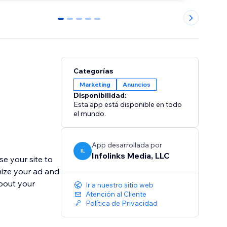
0
1
2
3
4
Categorías
Marketing
Anuncios
Disponibilidad:
Esta app está disponible en todo
el mundo.
App desarrollada por
IL
Infolinks Media, LLC
se your site to
mize your ad and
about your
Ir a nuestro sitio web
Atención al Cliente
Política de Privacidad