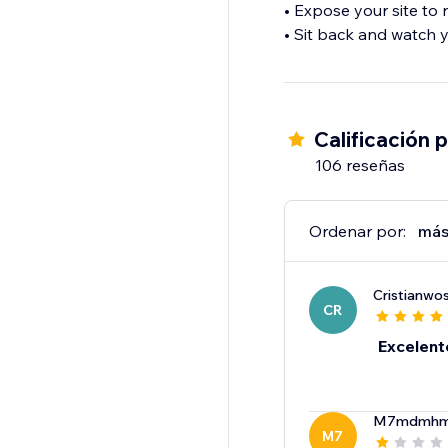
• Expose your site to 
• Sit back and watch y
Calificación 
106 reseñas
Ordenar por:
más
Cristianwo
CR
Excelent
M7mdmhm
M7