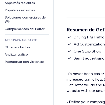
Conversión
Almacenamiento de mercancía
Apps más recientes
PDF
Efectos de imágenes
Chat
Triangulación de envíos
Compartir archivos
Populares este mes
Botones y menús
Comentarios
Precios y suscripciones
Noticias
Banners e insignias
Soluciones comerciales de 
Teléfono
Crowdfunding
Wix
Servicios de contenido
Calculadoras
Comunidad
Alimentos y bebidas
Resumen de GetT
Complementos del Editor
Efectos de texto
Buscar
Reseñas y testimonios
Clima
Driving HQ Traffic
CRM
APPS PARA AYUDARTE
Gráficos y tablas
Ad Customization
Obtener clientes
One Stop Shop
Analizar tráfico
Samrt advertising
Interactuar con visitantes
It's never been easier 
increased traffic flo
GetTraffic will do the
website with our smart
• Define your campaig