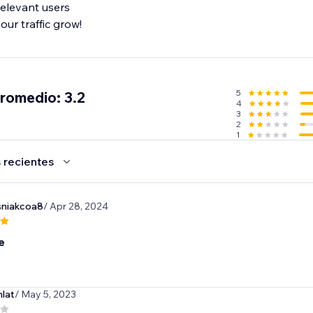
relevant users
our traffic grow!
5
promedio: 3.2
4
3
2
1
 recientes
sniakcoa8
/ Apr 28, 2024
e
lat
/ May 5, 2023