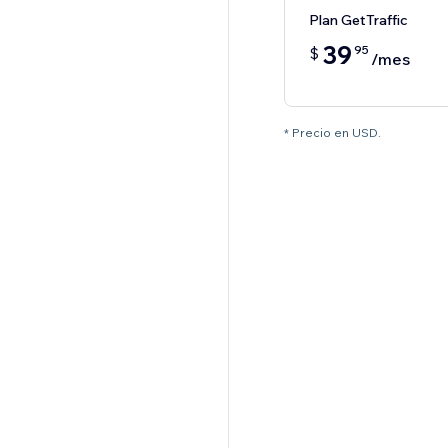
Plan GetTraffic
39
95
$
/mes
* Precio en USD.