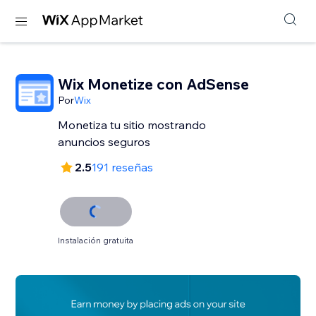
Wix Monetize con AdSense
Por
Wix
Monetiza tu sitio mostrando
anuncios seguros
2.5
191 reseñas
Instalación gratuita