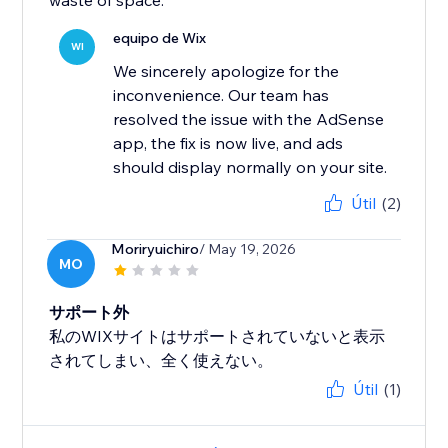
waste of space.
equipo de Wix
WI
We sincerely apologize for the
inconvenience. Our team has
resolved the issue with the AdSense
app, the fix is now live, and ads
should display normally on your site.
Útil
(2)
Moriryuichiro
/ May 19, 2026
MO
サポート外
私のWIXサイトはサポートされていないと表示
されてしまい、全く使えない。
Útil
(1)