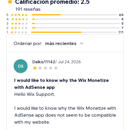
Calificación promedio: 2.5
191 reseñas
5
64
4
4
3
5
2
7
1
111
Ordenar por:
más recientes
Delkis11142
/ Jul 24, 2026
DE
I would like to know why the Wix Monetize
with AdSense app
Hello Wix Support,
I would like to know why the Wix Monetize with
AdSense app does not seem to be compatible
with my website.