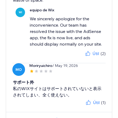
waste of space.
equipo de Wix
WI
We sincerely apologize for the
inconvenience. Our team has
resolved the issue with the AdSense
app, the fix is now live, and ads
should display normally on your site.
Útil
(2)
Moriryuichiro
/ May 19, 2026
MO
サポート外
私のWIXサイトはサポートされていないと表示
されてしまい、全く使えない。
Útil
(1)