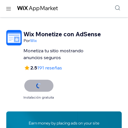
Wix Monetize con AdSense
Por
Wix
Monetiza tu sitio mostrando
anuncios seguros
2.5
191 reseñas
Instalación gratuita