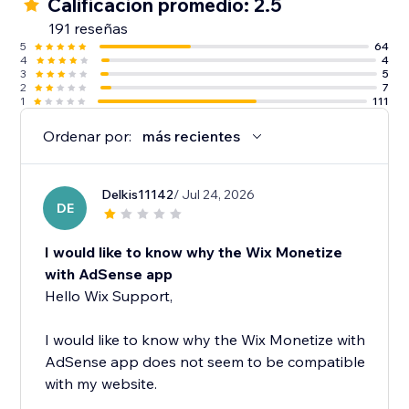
Calificación promedio: 2.5
191 reseñas
5
64
4
4
3
5
2
7
1
111
Ordenar por:
más recientes
Delkis11142
/ Jul 24, 2026
DE
I would like to know why the Wix Monetize
with AdSense app
Hello Wix Support,
I would like to know why the Wix Monetize with
AdSense app does not seem to be compatible
with my website.