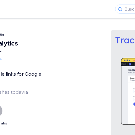
Wix
lytics
r
es
le links for Google
eñas todavía
ratis