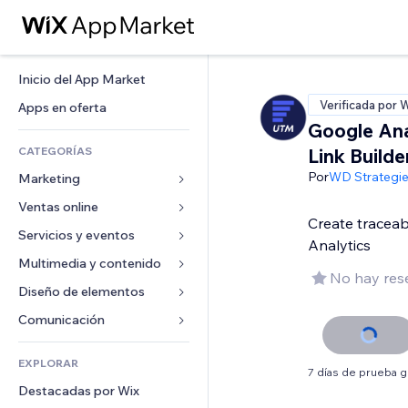
Inicio del App Market
Verificada por 
Apps en oferta
Google Ana
CATEGORÍAS
Link Builde
Por
WD Strategi
Marketing
Ventas online
Anuncios
Create traceab
Móvil
Servicios y eventos
Apps para tiendas
Analytics
Analíticas
Envíos y entregas
Multimedia y contenido
Hoteles
No hay res
Redes sociales
Botones de venta
Eventos
Diseño de elementos
Galerías
SEO
Cursos online
Restaurantes
Música
Mapas y navegación
Comunicación 
Interacción
Impresión bajo demanda
Inmobiliarias
Pódcast
Privacidad y seguridad
Formularios
Anuncios del sitio
Contabilidad
EXPLORAR
Reservas
Fotografía
Reloj
Blog
7 días de prueba g
Email
Cupones y fidelización
Destacadas por Wix
Video
Plantillas para páginas
Encuestas