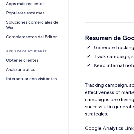
Conversión
Almacenamiento de mercancía
Apps más recientes
PDF
Efectos de imágenes
Chat
Triangulación de envíos
Compartir archivos
Populares este mes
Botones y menús
Comentarios
Precios y suscripciones
Noticias
Banners e insignias
Soluciones comerciales de 
Teléfono
Crowdfunding
Wix
Servicios de contenido
Calculadoras
Comunidad
Alimentos y bebidas
Resumen de Goog
Complementos del Editor
Efectos de texto
Buscar
Reseñas y testimonios
Clima
Generate tracking
CRM
APPS PARA AYUDARTE
Gráficos y tablas
Track campaign, 
Obtener clientes
Keep internal no
Analizar tráfico
Interactuar con visitantes
Tracking campaign, so
effectiveness of marke
campaigns are driving 
successful in generat
strategies.
Google Analytics Link