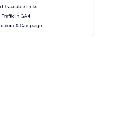
d Traceable Links
Traffic in GA4
Medium, & Campaign