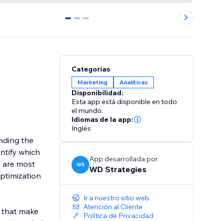
0
1
2
Categorías
Marketing
Analíticas
Disponibilidad:
Esta app está disponible en todo
el mundo.
Idiomas de la app:
Inglés
nding the
ntify which
App desarrollada por
s are most
WS
WD Strategies
ptimization
Ir a nuestro sitio web
Atención al Cliente
s that make
Política de Privacidad